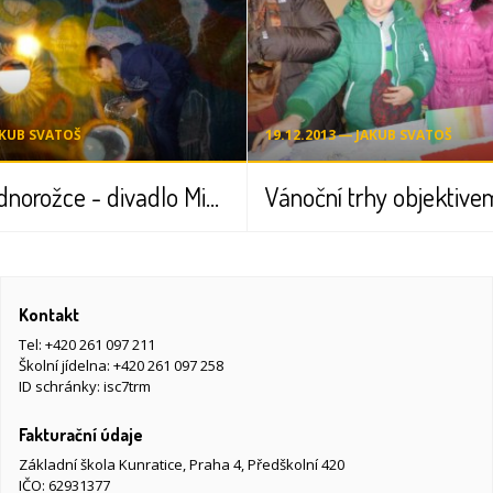
AKUB SVATOŠ
19.12.2013 ― JAKUB SVATOŠ
Hon na Jednorožce - divadlo Minor
Kontakt
Tel:
+420 261 097 211
Školní jídelna:
+420 261 097 258
ID schránky: isc7trm
Fakturační údaje
Základní škola Kunratice, Praha 4, Předškolní 420
IČO: 62931377