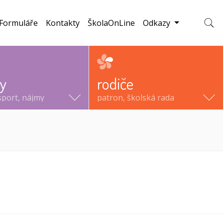
Formuláře
Kontakty
ŠkolaOnLine
Odkazy
Zobraz
ty
rodiče
sport, nájmy
patron, školská rada