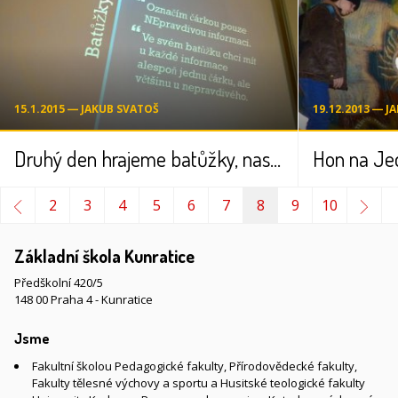
15.1.2015 ― JAKUB SVATOŠ
19.12.2013 ― J
Druhý den hrajeme batůžky, nastavujeme třídní pravidla
2
3
4
5
6
7
8
9
10
Základní škola Kunratice
Předškolní 420/5
148 00 Praha 4 - Kunratice
Jsme
Fakultní školou Pedagogické fakulty, Přírodovědecké fakulty,
Fakulty tělesné výchovy a sportu a Husitské teologické fakulty