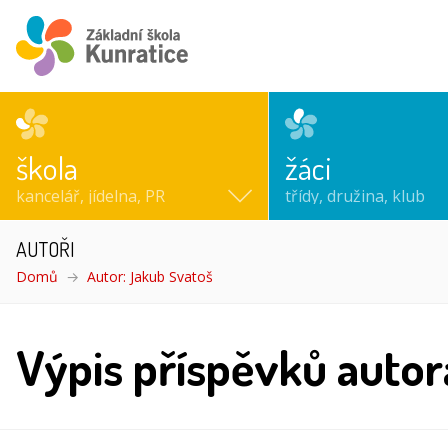
škola
žáci
kancelář, jídelna, PR
třídy, družina, klub
AUTOŘI
Domů
Autor: Jakub Svatoš
Výpis příspěvků autor