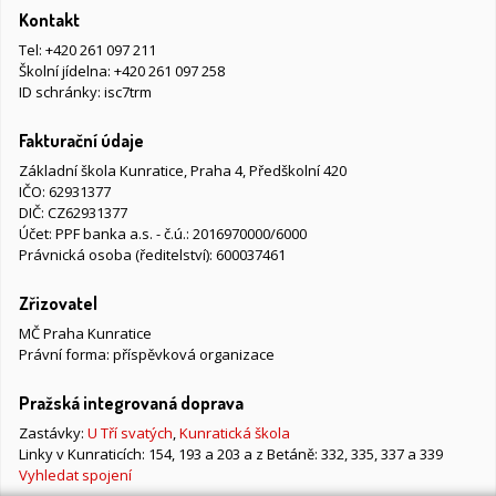
Kontakt
Tel:
+420 261 097 211
Školní jídelna:
+420 261 097 258
ID schránky: isc7trm
Fakturační údaje
Základní škola Kunratice, Praha 4, Předškolní 420
IČO: 62931377
DIČ: CZ62931377
Účet: PPF banka a.s. - č.ú.: 2016970000/6000
Právnická osoba (ředitelství): 600037461
Zřizovatel
MČ Praha Kunratice
Právní forma: příspěvková organizace
Pražská integrovaná doprava
Zastávky:
U Tří svatých
,
Kunratická škola
Linky v Kunraticích: 154, 193 a 203 a z Betáně: 332, 335, 337 a 339
Vyhledat spojení