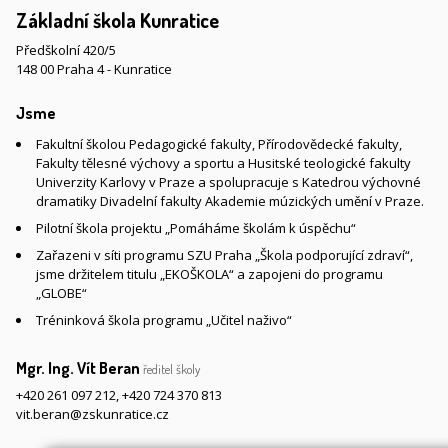
Základní škola Kunratice
Předškolní 420/5
148 00 Praha 4 - Kunratice
Jsme
Fakultní školou Pedagogické fakulty, Přírodovědecké fakulty,
Fakulty tělesné výchovy a sportu a Husitské teologické fakulty
Univerzity Karlovy v Praze a spolupracuje s Katedrou výchovné
dramatiky Divadelní fakulty Akademie múzických umění v Praze.
Pilotní škola projektu „Pomáháme školám k úspěchu“
Zařazeni v síti programu SZU Praha „Škola podporující zdraví“,
jsme držitelem titulu „EKOŠKOLA“ a zapojeni do programu
„GLOBE“
Tréninková škola programu „Učitel naživo“
Mgr. Ing. Vít Beran
ředitel školy
+420 261 097 212
,
+420 724 370 813
vit.beran@zskunratice.cz