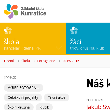
škola
žáci
kancelář, jídelna, PR
třídy, družina, klub
Domů
Škola
Fotogalerie
2015/2016
(aktuální)
Náš 
NAVIGACE
VÝBĚR FOTOGRAFIÍ
Celoškolní projekty
Třídní akce
PUBLIKOVAL
Jakub Sv
Školní družina
Klubík