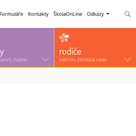
Formuláře
Kontakty
ŠkolaOnLine
Odkazy
Zobraz
ty
rodiče
sport, nájmy
patron, školská rada