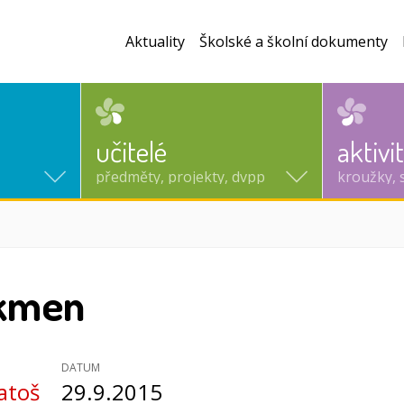
Aktuality
Školské a školní dokumenty
učitelé
aktivi
předměty, projekty, dvpp
kroužky, 
kmen
DATUM
atoš
29.9.2015