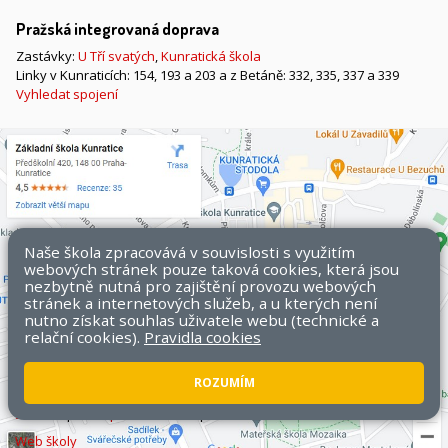
Pražská integrovaná doprava
Zastávky:
U Tří svatých
,
Kunratická škola
Linky v Kunraticích: 154, 193 a 203 a z Betáně: 332, 335, 337 a 339
Vyhledat spojení
Naše škola zpracovává v souvislosti s využitím
webových stránek pouze taková cookies, která jsou
nezbytně nutná pro zajištění provozu webových
stránek a internetových služeb, a u kterých není
nutno získat souhlas uživatele webu (technické a
relační cookies).
Pravidla cookies
ROZUMÍM
Všechna práva vyhrazena. Copyright © 2026 ZŠ Kunratice.
Mapa
stránek
|
Přístupnost stránek
|
Pravidla COOKIES
Web školy