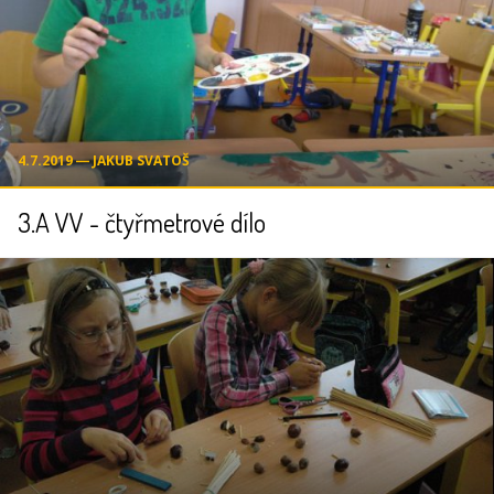
4.7.2019 ― JAKUB SVATOŠ
3.A VV - čtyřmetrové dílo