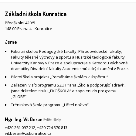
Základní škola Kunratice
Předškolní 420/5
148 00 Praha 4 - Kunratice
Jsme
Fakultní školou Pedagogické fakulty, Přírodovědecké fakulty,
Fakulty tělesné výchovy a sportu a Husitské teologické fakulty
Univerzity Karlovy v Praze a spolupracuje s Katedrou výchovné
dramatiky Divadelní fakulty Akademie múzických umění v Praze.
Pilotní škola projektu „Pomáháme školám k úspěchu“
Zařazeni v síti programu SZU Praha „Škola podporující zdraví“,
jsme držitelem titulu „EKOŠKOLA“ a zapojeni do programu
„GLOBE“
Tréninková škola programu „Učitel naživo“
Mgr. Ing. Vít Beran
ředitel školy
+420 261 097 212
,
+420 724 370 813
vit.beran@zskunratice.cz