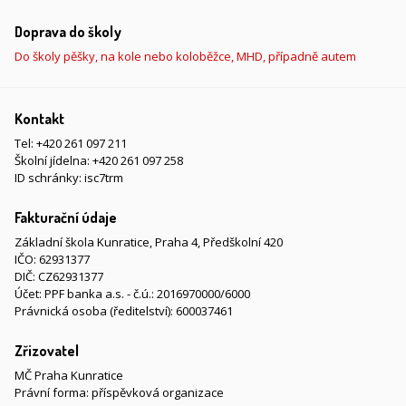
Doprava do školy
Do školy pěšky, na kole nebo koloběžce, MHD, případně autem
Kontakt
Tel:
+420 261 097 211
Školní jídelna:
+420 261 097 258
ID schránky: isc7trm
Fakturační údaje
Základní škola Kunratice, Praha 4, Předškolní 420
IČO: 62931377
DIČ: CZ62931377
Účet: PPF banka a.s. - č.ú.: 2016970000/6000
Právnická osoba (ředitelství): 600037461
Zřizovatel
MČ Praha Kunratice
Právní forma: příspěvková organizace