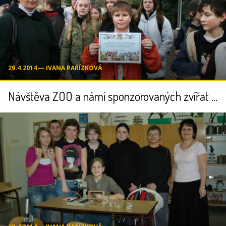
29.4.2014 ― IVANA PAŘÍZKOVÁ
Návštěva ZOO a námi sponzorovaných zvířat - 6.3.2007