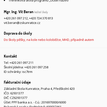
Tréninková škola programu „Učitel naživo“
Mgr. Ing. Vít Beran
ředitel školy
+420 261 097 212
,
+420 724 370 813
vit.beran@zskunratice.cz
Doprava do školy
Do školy pěšky, na kole nebo koloběžce, MHD, případně autem
Kontakt
Tel:
+420 261 097 211
Školní jídelna:
+420 261 097 258
ID schránky: isc7trm
Fakturační údaje
Základní škola Kunratice, Praha 4, Předškolní 420
IČO: 62931377
DIČ: CZ62931377
Účet: PPF banka a.s. - č.ú.: 2016970000/6000
Právnická osoba (ředitelství): 600037461