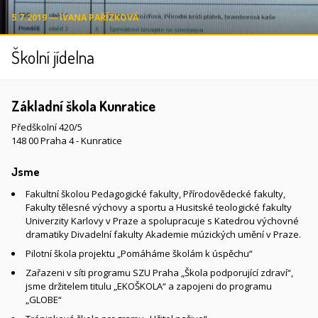
5.7.2019 ― IVANA PAŘÍZKOVÁ
Školní jídelna
Základní škola Kunratice
Předškolní 420/5
148 00 Praha 4 - Kunratice
Jsme
Fakultní školou Pedagogické fakulty, Přírodovědecké fakulty,
Fakulty tělesné výchovy a sportu a Husitské teologické fakulty
Univerzity Karlovy v Praze a spolupracuje s Katedrou výchovné
dramatiky Divadelní fakulty Akademie múzických umění v Praze.
Pilotní škola projektu „Pomáháme školám k úspěchu“
Zařazeni v síti programu SZU Praha „Škola podporující zdraví“,
jsme držitelem titulu „EKOŠKOLA“ a zapojeni do programu
„GLOBE“