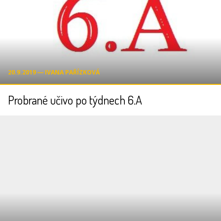
20.9.2019 ― IVANA PAŘÍZKOVÁ
Probrané učivo po týdnech 6.A