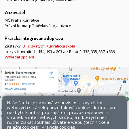
Zřizovatel
MČ Praha Kunratice
Právní forma: příspěvková organizace
Pražská integrovaná doprava
Zastávky:
U Tří svatých
,
Kunratická škola
Linky v Kunraticích: 154, 193 a 203 a z Betáně: 332, 335, 337 a 339
Vyhledat spojení
Naše škola zpracovává v souvislosti s využitím
webových stránek pouze taková cookies, která jsou
nezbytně nutná pro zajištění provozu webových
stránek a internetových služeb, a u kterých není
nutno získat souhlas uživatele webu (technické a
relační cookies).
Pravidla cookies