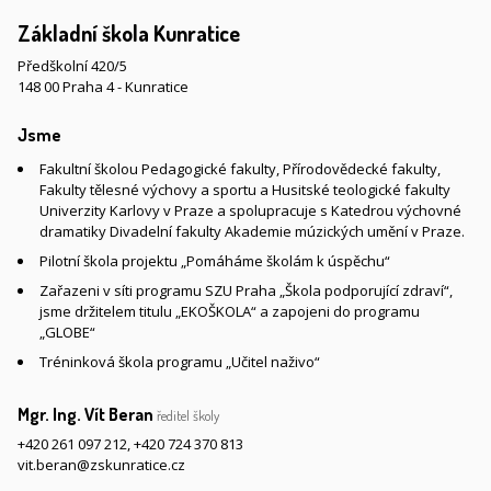
Základní škola Kunratice
Předškolní 420/5
148 00 Praha 4 - Kunratice
Jsme
Fakultní školou Pedagogické fakulty, Přírodovědecké fakulty,
Fakulty tělesné výchovy a sportu a Husitské teologické fakulty
Univerzity Karlovy v Praze a spolupracuje s Katedrou výchovné
dramatiky Divadelní fakulty Akademie múzických umění v Praze.
Pilotní škola projektu „Pomáháme školám k úspěchu“
Zařazeni v síti programu SZU Praha „Škola podporující zdraví“,
jsme držitelem titulu „EKOŠKOLA“ a zapojeni do programu
„GLOBE“
Tréninková škola programu „Učitel naživo“
Mgr. Ing. Vít Beran
ředitel školy
+420 261 097 212
,
+420 724 370 813
vit.beran@zskunratice.cz