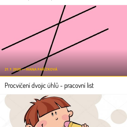
21.1.2020 ― IVANA PAŘÍZKOVÁ
Procvičení dvojic úhlů - pracovní list