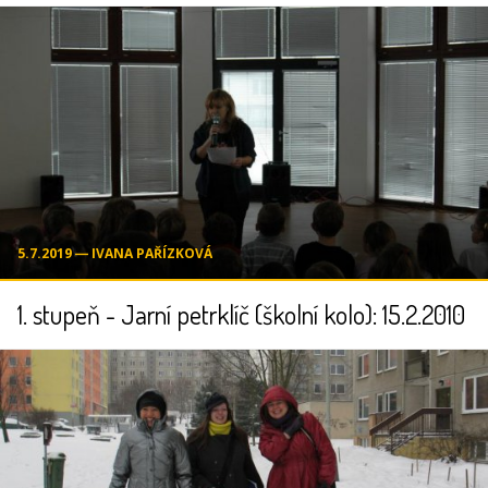
5.7.2019 ― IVANA PAŘÍZKOVÁ
1. stupeň - Jarní petrklíč (školní kolo): 15.2.2010