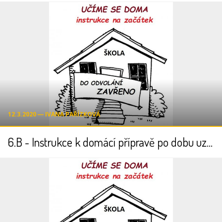
12.3.2020 ― IVANA PAŘÍZKOVÁ
6.B - Instrukce k domácí přípravě po dobu uzavření školy