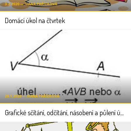
3.2.2020 ― IVANA PAŘÍZKOVÁ
Domácí úkol na čtvrtek
29.1.2020 ― IVANA PAŘÍZKOVÁ
Grafické sčítání, odčítání, násobení a půlení úhlů