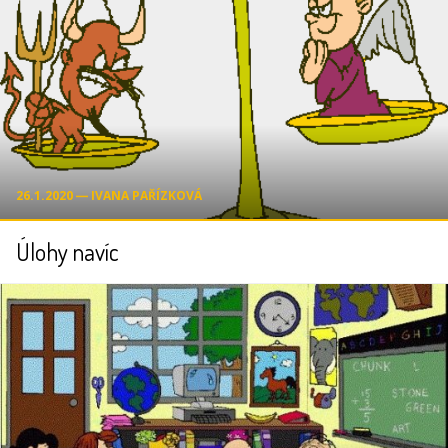
26.1.2020 ― IVANA PAŘÍZKOVÁ
Úlohy navíc