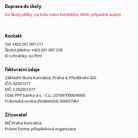
Doprava do školy
Do školy pěšky, na kole nebo koloběžce, MHD, případně autem
Kontakt
Tel:
+420 261 097 211
Školní jídelna:
+420 261 097 258
ID schránky: isc7trm
Fakturační údaje
Základní škola Kunratice, Praha 4, Předškolní 420
IČO: 62931377
DIČ: CZ62931377
Účet: PPF banka a.s. - č.ú.: 2016970000/6000
Právnická osoba (ředitelství): 600037461
Zřizovatel
MČ Praha Kunratice
Právní forma: příspěvková organizace