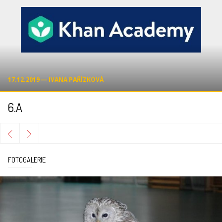
17.12.2019 ― IVANA PAŘÍZKOVÁ
6.A
FOTOGALERIE