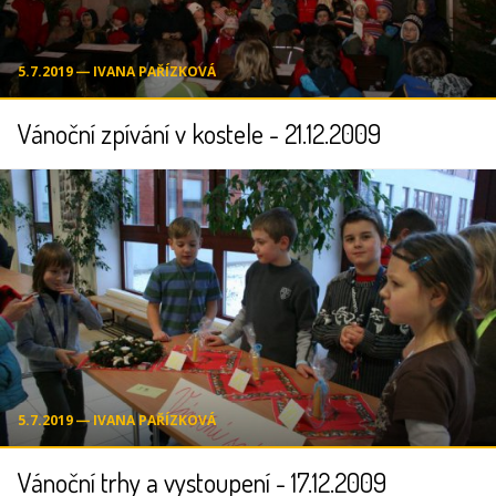
5.7.2019 ― IVANA PAŘÍZKOVÁ
Vánoční zpívání v kostele - 21.12.2009
5.7.2019 ― IVANA PAŘÍZKOVÁ
Vánoční trhy a vystoupení - 17.12.2009