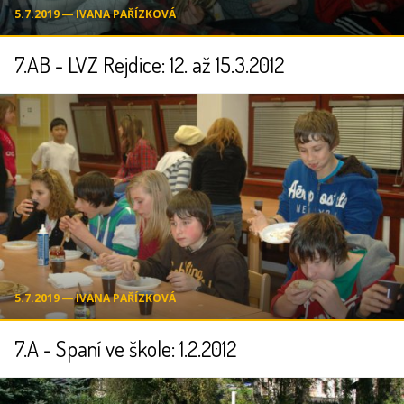
5.7.2019 ― IVANA PAŘÍZKOVÁ
7.AB - LVZ Rejdice: 12. až 15.3.2012
5.7.2019 ― IVANA PAŘÍZKOVÁ
7.A - Spaní ve škole: 1.2.2012