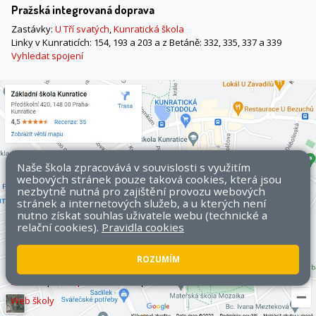
Pražská integrovaná doprava
Zastávky:
U Tří svatých
,
Kunratická škola
Linky v Kunraticích: 154, 193 a 203 a z Betáně: 332, 335, 337 a 339
Vyhledat spojení
Naše škola zpracovává v souvislosti s využitím
webových stránek pouze taková cookies, která jsou
nezbytně nutná pro zajištění provozu webových
stránek a internetových služeb, a u kterých není
nutno získat souhlas uživatele webu (technické a
relační cookies).
Pravidla cookies
ROZUMÍM
Všechna práva vyhrazena. Copyright © 2026 ZŠ Kunratice.
Mapa
stránek
|
Přístupnost stránek
|
Pravidla COOKIES
Web školy