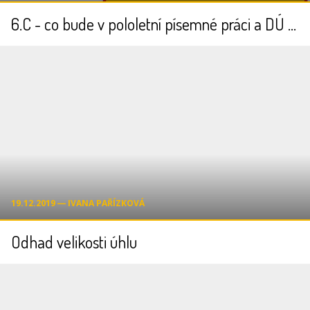
6.C - co bude v pololetní písemné práci a DÚ na poslední stránce!!!
19.12.2019 ― IVANA PAŘÍZKOVÁ
Odhad velikosti úhlu