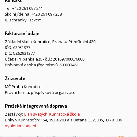
Kontakt
Tel:
+420 261 097 211
Školní jídelna:
+420 261 097 258
ID schránky: isc7trm
Fakturační údaje
Základní škola Kunratice, Praha 4, Předškolní 420
IČO: 62931377
DIČ: CZ62931377
Účet: PPF banka a.s. - č.ú.: 2016970000/6000
Právnická osoba (ředitelství): 600037461
Zřizovatel
MČ Praha Kunratice
Právní forma: příspěvková organizace
Pražská integrovaná doprava
Zastávky:
U Tří svatých
,
Kunratická škola
Linky v Kunraticích: 154, 193 a 203 a z Betáně: 332, 335, 337 a 339
Vyhledat spojení