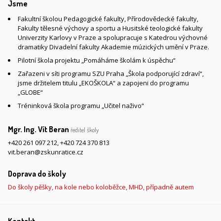
Jsme
Fakultní školou Pedagogické fakulty, Přírodovědecké fakulty,
Fakulty tělesné výchovy a sportu a Husitské teologické fakulty
Univerzity Karlovy v Praze a spolupracuje s Katedrou výchovné
dramatiky Divadelní fakulty Akademie múzických umění v Praze.
Pilotní škola projektu „Pomáháme školám k úspěchu“
Zařazeni v síti programu SZU Praha „Škola podporující zdraví“,
jsme držitelem titulu „EKOŠKOLA“ a zapojeni do programu
„GLOBE“
Tréninková škola programu „Učitel naživo“
Mgr. Ing. Vít Beran
ředitel školy
+420 261 097 212
,
+420 724 370 813
vit.beran@zskunratice.cz
Doprava do školy
Do školy pěšky, na kole nebo koloběžce, MHD, případně autem