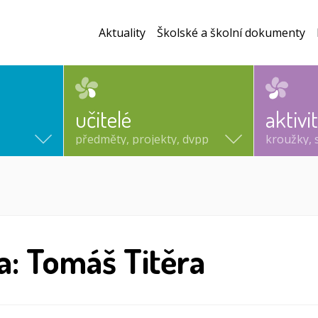
Aktuality
Školské a školní dokumenty
učitelé
aktivi
předměty, projekty, dvpp
kroužky, 
a: Tomáš Titěra