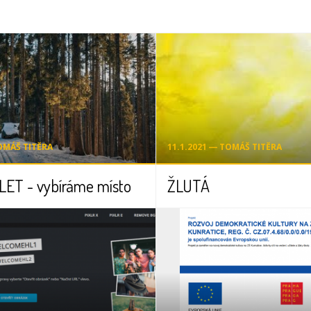
TOMÁŠ TITĚRA
11.1.2021 ― TOMÁŠ TITĚRA
LET - vybíráme místo
ŽLUTÁ