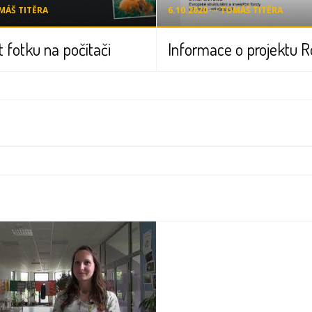
OMÁŠ TITĚRA
6.10.2020 ― TOMÁŠ TITĚRA
t fotku na počítači