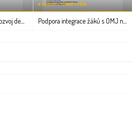
6.10.2020 ― TOMÁŠ TITĚRA
Informace o projektu Rozvoj demokratické kultury
Podpora integrace žáků s OMJ na ZŠ Kunratice II