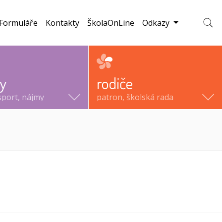
Formuláře
Kontakty
ŠkolaOnLine
Odkazy
Zobraz
ty
rodiče
sport, nájmy
patron, školská rada