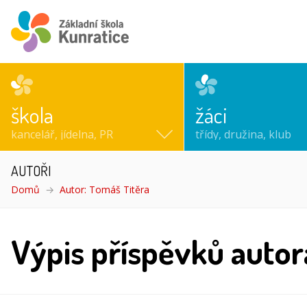
škola
žáci
kancelář, jídelna, PR
třídy, družina, klub
AUTOŘI
Domů
Autor: Tomáš Titěra
Výpis příspěvků autor