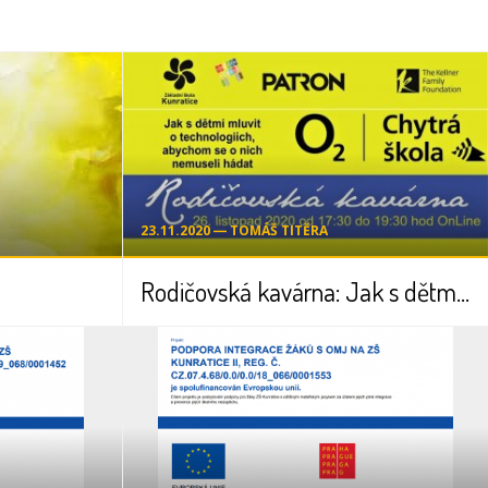
23.11.2020 ― TOMÁŠ TITĚRA
Rodičovská kavárna: Jak s dětmi mluvit o technologiích, abychom se o nich nemuseli hádat