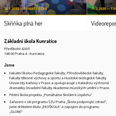
26.1.2022 ― TOMÁŠ TITĚRA
11.2.2020 ― T
Skříňka plná her
Videorepo
Základní škola Kunratice
Předškolní 420/5
148 00 Praha 4 - Kunratice
Jsme
Fakultní školou Pedagogické fakulty, Přírodovědecké fakulty,
Fakulty tělesné výchovy a sportu a Husitské teologické fakulty
Univerzity Karlovy v Praze a spolupracuje s Katedrou výchovné
dramatiky Divadelní fakulty Akademie múzických umění v Praze.
Pilotní škola projektu „Pomáháme školám k úspěchu“
Zařazeni v síti programu SZU Praha „Škola podporující zdraví“,
jsme držitelem titulu „EKOŠKOLA“ a zapojeni do programu
„GLOBE“