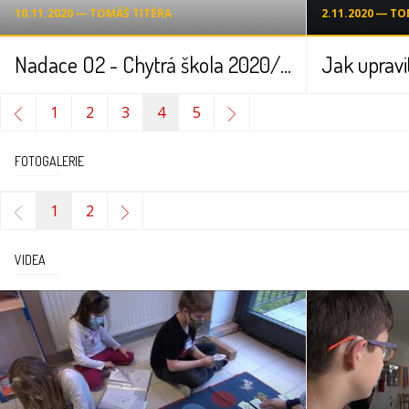
10.11.2020 ― TOMÁŠ TITĚRA
2.11.2020 ― T
Nadace O2 - Chytrá škola 2020/21
Jak upravi
1
2
3
4
5
FOTOGALERIE
1
2
VIDEA