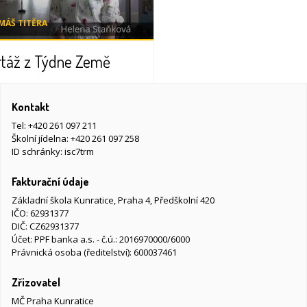
OMÁŠ TITĚRA
rtáž z Týdne Země
Kontakt
Tel:
+420 261 097 211
Školní jídelna:
+420 261 097 258
ID schránky: isc7trm
Fakturační údaje
Základní škola Kunratice, Praha 4, Předškolní 420
IČO: 62931377
DIČ: CZ62931377
Účet: PPF banka a.s. - č.ú.: 2016970000/6000
Právnická osoba (ředitelství): 600037461
Zřizovatel
MČ Praha Kunratice