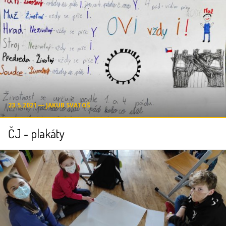
23.5.2021 ― JAKUB SVATOŠ
ČJ - plakáty