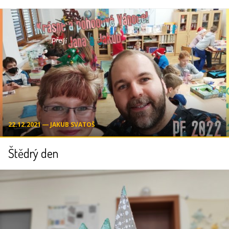
22.12.2021 ― JAKUB SVATOŠ
Štědrý den