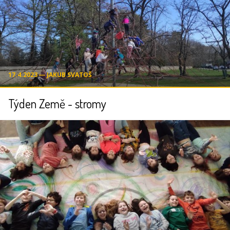
17.4.2023 ― JAKUB SVATOŠ
Týden Země - stromy