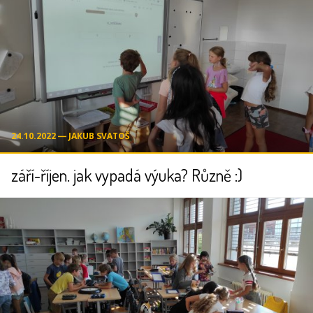
24.10.2022 ― JAKUB SVATOŠ
září-říjen. jak vypadá výuka? Různě :)