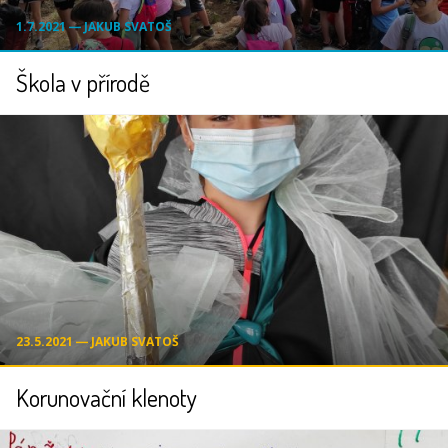
1.7.2021 ― JAKUB SVATOŠ
Škola v přírodě
23.5.2021 ― JAKUB SVATOŠ
Korunovační klenoty