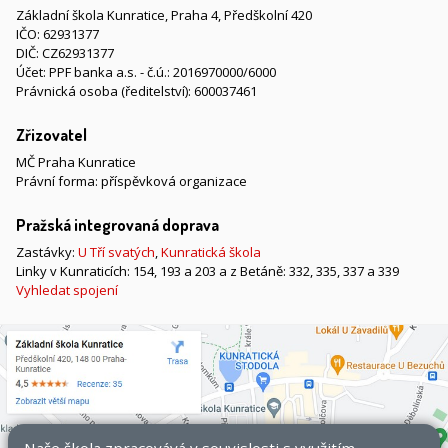
Základní škola Kunratice, Praha 4, Předškolní 420
IČO: 62931377
DIČ: CZ62931377
Účet: PPF banka a.s. - č.ú.: 2016970000/6000
Právnická osoba (ředitelství): 600037461
Zřizovatel
MČ Praha Kunratice
Právní forma: příspěvková organizace
Pražská integrovaná doprava
Zastávky:
U Tří svatých
,
Kunratická škola
Linky v Kunraticích: 154, 193 a 203 a z Betáně: 332, 335, 337 a 339
Vyhledat spojení