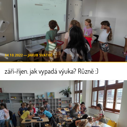
24.10.2022 ― JAKUB SVATOŠ
září-říjen. jak vypadá výuka? Různě :)