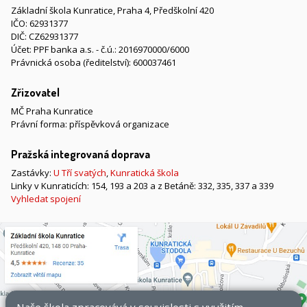
Základní škola Kunratice, Praha 4, Předškolní 420
IČO: 62931377
DIČ: CZ62931377
Účet: PPF banka a.s. - č.ú.: 2016970000/6000
Právnická osoba (ředitelství): 600037461
Zřizovatel
MČ Praha Kunratice
Právní forma: příspěvková organizace
Pražská integrovaná doprava
Zastávky:
U Tří svatých
,
Kunratická škola
Linky v Kunraticích: 154, 193 a 203 a z Betáně: 332, 335, 337 a 339
Vyhledat spojení