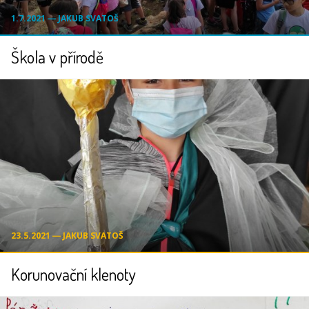
1.7.2021 ― JAKUB SVATOŠ
Škola v přírodě
23.5.2021 ― JAKUB SVATOŠ
Korunovační klenoty