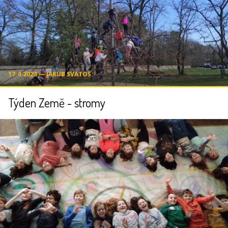
17.4.2023 ― JAKUB SVATOŠ
Týden Země - stromy