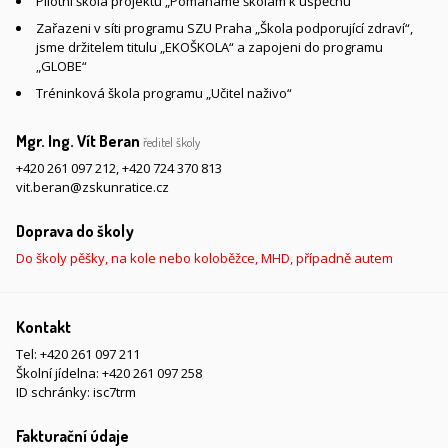
Pilotní škola projektu „Pomáháme školám k úspěchu“
Zařazeni v síti programu SZU Praha „Škola podporující zdraví“,
jsme držitelem titulu „EKOŠKOLA“ a zapojeni do programu
„GLOBE“
Tréninková škola programu „Učitel naživo“
Mgr. Ing. Vít Beran
ředitel školy
+420 261 097 212
,
+420 724 370 813
vit.beran@zskunratice.cz
Doprava do školy
Do školy pěšky, na kole nebo koloběžce, MHD, případně autem
Kontakt
Tel:
+420 261 097 211
Školní jídelna:
+420 261 097 258
ID schránky: isc7trm
Fakturační údaje