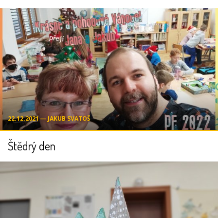
22.12.2021 ― JAKUB SVATOŠ
Štědrý den