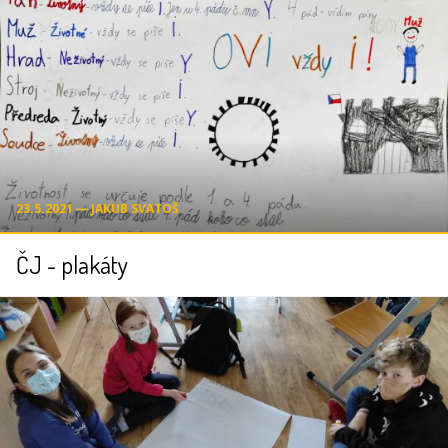
23.5.2021 ― JAKUB SVATOŠ
ČJ - plakáty