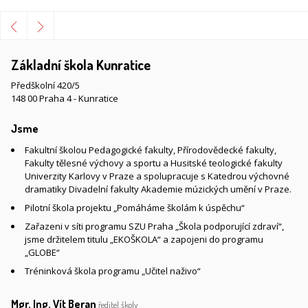
Základní škola Kunratice
Předškolní 420/5
148 00 Praha 4 - Kunratice
Jsme
Fakultní školou Pedagogické fakulty, Přírodovědecké fakulty,
Fakulty tělesné výchovy a sportu a Husitské teologické fakulty
Univerzity Karlovy v Praze a spolupracuje s Katedrou výchovné
dramatiky Divadelní fakulty Akademie múzických umění v Praze.
Pilotní škola projektu „Pomáháme školám k úspěchu“
Zařazeni v síti programu SZU Praha „Škola podporující zdraví“,
jsme držitelem titulu „EKOŠKOLA“ a zapojeni do programu
„GLOBE“
Tréninková škola programu „Učitel naživo“
Mgr. Ing. Vít Beran
ředitel školy