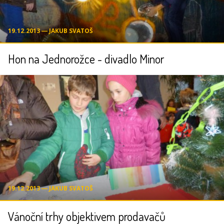
19.12.2013 ― JAKUB SVATOŠ
Hon na Jednorožce - divadlo Minor
19.12.2013 ― JAKUB SVATOŠ
Vánoční trhy objektivem prodavačů