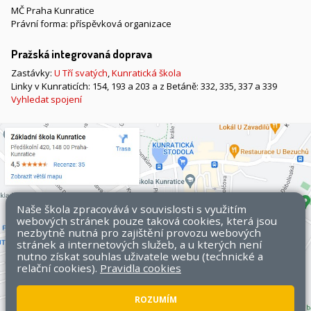
MČ Praha Kunratice
Právní forma: příspěvková organizace
Pražská integrovaná doprava
Zastávky:
U Tří svatých
,
Kunratická škola
Linky v Kunraticích: 154, 193 a 203 a z Betáně: 332, 335, 337 a 339
Vyhledat spojení
Naše škola zpracovává v souvislosti s využitím
webových stránek pouze taková cookies, která jsou
nezbytně nutná pro zajištění provozu webových
stránek a internetových služeb, a u kterých není
nutno získat souhlas uživatele webu (technické a
relační cookies).
Pravidla cookies
ROZUMÍM
Všechna práva vyhrazena. Copyright © 2026 ZŠ Kunratice.
Mapa