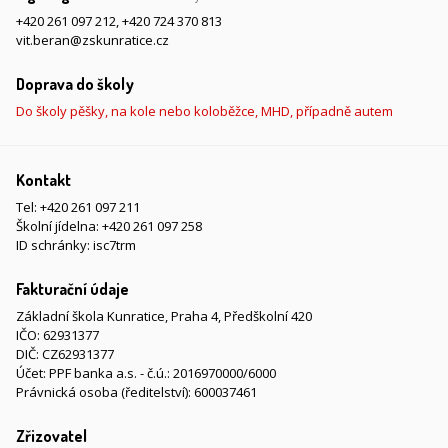
+420 261 097 212
,
+420 724 370 813
vit.beran@zskunratice.cz
Doprava do školy
Do školy pěšky, na kole nebo koloběžce, MHD, případně autem
Kontakt
Tel:
+420 261 097 211
Školní jídelna:
+420 261 097 258
ID schránky: isc7trm
Fakturační údaje
Základní škola Kunratice, Praha 4, Předškolní 420
IČO: 62931377
DIČ: CZ62931377
Účet: PPF banka a.s. - č.ú.: 2016970000/6000
Právnická osoba (ředitelství): 600037461
Zřizovatel