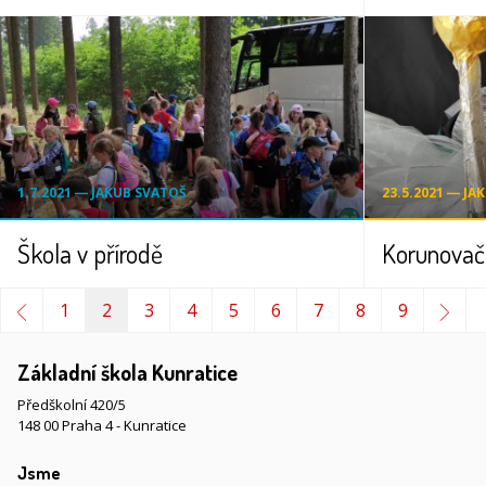
1.7.2021 ― JAKUB SVATOŠ
23.5.2021 ― JA
Škola v přírodě
Korunovačn
1
2
3
4
5
6
7
8
9
Základní škola Kunratice
Předškolní 420/5
148 00 Praha 4 - Kunratice
Jsme