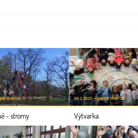
KUB SVATOŠ
23.2.2023 ― JAKUB SVATOŠ
ě - stromy
Výtvarka