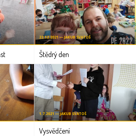
22.12.2021 ― JAKUB SVATOŠ
ást
Štědrý den
1.7.2021 ― JAKUB SVATOŠ
Vysvědčení