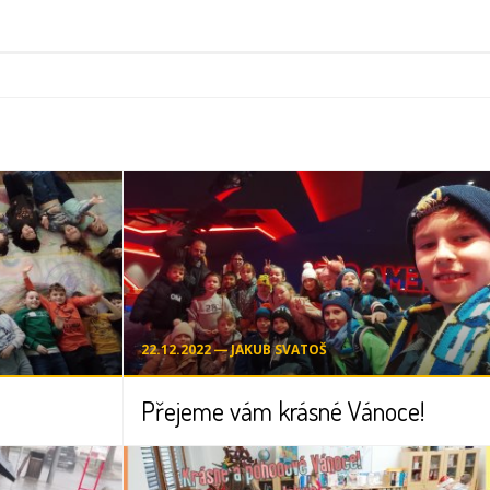
22.12.2022 ― JAKUB SVATOŠ
Přejeme vám krásné Vánoce!