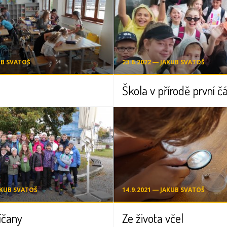
UB SVATOŠ
23.6.2022 ― JAKUB SVATOŠ
Škola v přírodě první č
AKUB SVATOŠ
14.9.2021 ― JAKUB SVATOŠ
íčany
Ze života včel