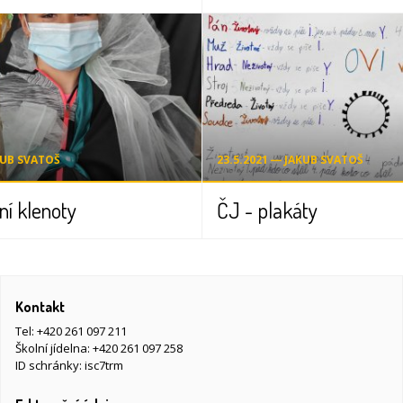
KUB SVATOŠ
23.5.2021 ― JAKUB SVATOŠ
í klenoty
ČJ - plakáty
Kontakt
Tel:
+420 261 097 211
Školní jídelna:
+420 261 097 258
ID schránky: isc7trm