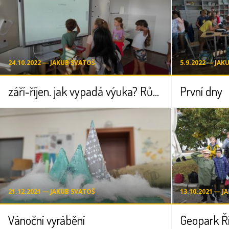
24.10.2022 ― JAKUB SVATOŠ
5.9.2022 ― JAK
září-říjen. jak vypadá výuka? Různě :)
První dny
21.12.2021 ― JAKUB SVATOŠ
13.10.2021 ― J
Vánoční vyrábění
Geopark Ř