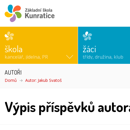
škola
žáci
kancelář, jídelna, PR
třídy, družina, klub
AUTOŘI
Domů
Autor: Jakub Svatoš
Výpis příspěvků autor