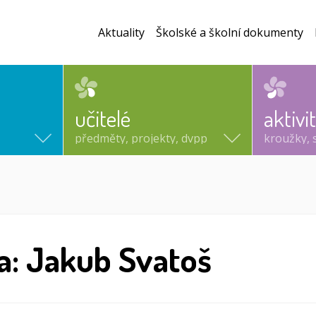
Aktuality
Školské a školní dokumenty
učitelé
aktivi
předměty, projekty, dvpp
kroužky, 
a: Jakub Svatoš