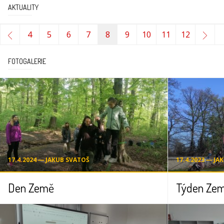
AKTUALITY
4
5
6
7
8
9
10
11
12
FOTOGALERIE
17.4.2024 ― JAKUB SVATOŠ
17.4.2023 ― JA
Den Země
Týden Zem