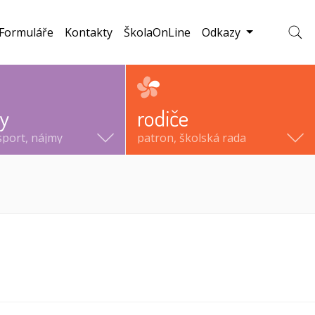
Formuláře
Kontakty
ŠkolaOnLine
Odkazy
Zobraz
ty
rodiče
sport, nájmy
patron, školská rada