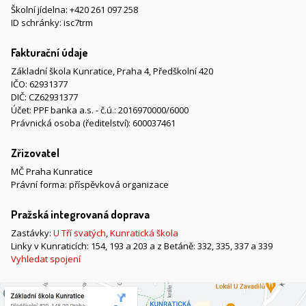
Školní jídelna:
+420 261 097 258
ID schránky: isc7trm
Fakturační údaje
Základní škola Kunratice, Praha 4, Předškolní 420
IČO: 62931377
DIČ: CZ62931377
Účet: PPF banka a.s. - č.ú.: 2016970000/6000
Právnická osoba (ředitelství): 600037461
Zřizovatel
MČ Praha Kunratice
Právní forma: příspěvková organizace
Pražská integrovaná doprava
Zastávky:
U Tří svatých
,
Kunratická škola
Linky v Kunraticích: 154, 193 a 203 a z Betáně: 332, 335, 337 a 339
Vyhledat spojení