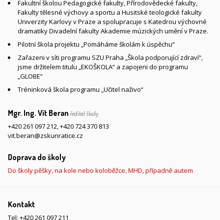
Fakultní školou Pedagogické fakulty, Přírodovědecké fakulty,
Fakulty tělesné výchovy a sportu a Husitské teologické fakulty
Univerzity Karlovy v Praze a spolupracuje s Katedrou výchovné
dramatiky Divadelní fakulty Akademie múzických umění v Praze.
Pilotní škola projektu „Pomáháme školám k úspěchu“
Zařazeni v síti programu SZU Praha „Škola podporující zdraví“,
jsme držitelem titulu „EKOŠKOLA“ a zapojeni do programu
„GLOBE“
Tréninková škola programu „Učitel naživo“
Mgr. Ing. Vít Beran
ředitel školy
+420 261 097 212
,
+420 724 370 813
vit.beran@zskunratice.cz
Doprava do školy
Do školy pěšky, na kole nebo koloběžce, MHD, případně autem
Kontakt
Tel:
+420 261 097 211