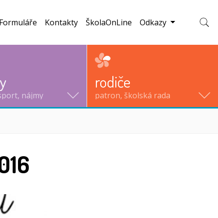
Formuláře
Kontakty
ŠkolaOnLine
Odkazy
Zobraz
ty
rodiče
sport, nájmy
patron, školská rada
2016