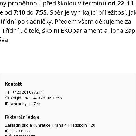
ny proběhnou před školou v termínu
od 22. 11.
se od
7:10
do
7:55
. Sběr je vynikající příležitosí, ja
 třídní pokladničky. Předem všem děkujeme za
 Třídní učitelé, školní EKOparlament a Ilona Zap
ýva
Kontakt
Tel:
+420 261 097 211
Školní jídelna:
+420 261 097 258
ID schránky: isc7trm
Fakturační údaje
Základní škola Kunratice, Praha 4, Předškolní 420
IČO: 62931377