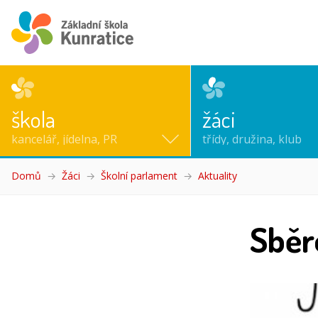
škola
žáci
kancelář, jídelna, PR
třídy, družina, klub
Domů
Žáci
Školní parlament
Aktuality
(aktuální)
Sběro