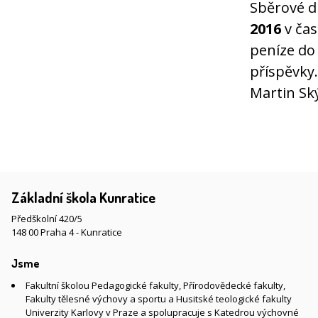
Sběrové d
2016
v ča
peníze do
příspěvky.
Martin Sk
Základní škola Kunratice
Předškolní 420/5
148 00 Praha 4 - Kunratice
Jsme
Fakultní školou Pedagogické fakulty, Přírodovědecké fakulty,
Fakulty tělesné výchovy a sportu a Husitské teologické fakulty
Univerzity Karlovy v Praze a spolupracuje s Katedrou výchovné