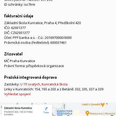
ID schránky: isc7trm
Fakturační údaje
Základní škola Kunratice, Praha 4, Předškolní 420
IČO: 62931377
DIČ: CZ62931377
Účet: PPF banka a.s. - č.ú.: 2016970000/6000
Právnická osoba (ředitelství): 600037461
Zřizovatel
MČ Praha Kunratice
Právní forma: příspěvková organizace
Pražská integrovaná doprava
Zastávky:
U Tří svatých
,
Kunratická škola
Linky v Kunraticích: 154, 193 a 203 a z Betáně: 332, 335, 337 a 339
Vyhledat spojení