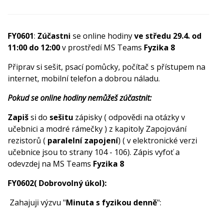
FY0601
:
Zúčastni
se online hodiny
ve středu 29.4. od
11:00 do 12:00
v prostředí MS Teams
Fyzika 8
Připrav si sešit, psací pomůcky, počítač s přístupem na
internet, mobilní telefon a dobrou náladu.
Pokud se online hodiny nemůžeš zúčastnit:
Zapiš
si do
sešitu
zápisky ( odpovědi na otázky v
učebnici a modré rámečky ) z kapitoly Zapojování
rezistorů (
paralelní zapojení
) ( v elektronické verzi
učebnice jsou to strany 104 - 106). Zápis vyfoť a
odevzdej na MS Teams
Fyzika 8
FY0602( Dobrovolný úkol):
Zahajuji výzvu "
Minuta s fyzikou denně
":