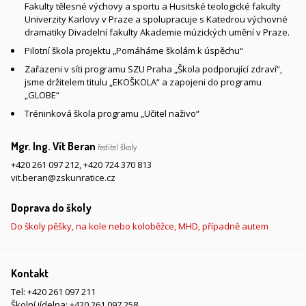
Fakulty tělesné výchovy a sportu a Husitské teologické fakulty
Univerzity Karlovy v Praze a spolupracuje s Katedrou výchovné
dramatiky Divadelní fakulty Akademie múzických umění v Praze.
Pilotní škola projektu „Pomáháme školám k úspěchu“
Zařazeni v síti programu SZU Praha „Škola podporující zdraví“,
jsme držitelem titulu „EKOŠKOLA“ a zapojeni do programu
„GLOBE“
Tréninková škola programu „Učitel naživo“
Mgr. Ing. Vít Beran
ředitel školy
+420 261 097 212
,
+420 724 370 813
vit.beran@zskunratice.cz
Doprava do školy
Do školy pěšky, na kole nebo koloběžce, MHD, případně autem
Kontakt
Tel:
+420 261 097 211
Školní jídelna:
+420 261 097 258