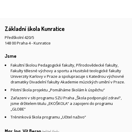
Základní škola Kunratice
Předškolní 420/5
148 00 Praha 4 - Kunratice
Jsme
Fakultní školou Pedagogické fakulty, Přírodovědecké fakulty,
Fakulty tělesné výchovy a sportu a Husitské teologické fakulty
Univerzity Karlovy v Praze a spolupracuje s Katedrou výchovné
dramatiky Divadelní fakulty Akademie múzických umění v Praze.
Pilotní škola projektu „Pomáháme školám k úspěchu“
Zařazeni v síti programu SZU Praha „Škola podporující zdraví“,
jsme držitelem titulu „EKOŠKOLA“ a zapojeni do programu
„GLOBE“
Tréninková škola programu „Učitel naživo“
Mgr. Ing. Vít Beran
ředitel školy