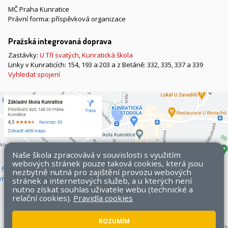
MČ Praha Kunratice
Právní forma: příspěvková organizace
Pražská integrovaná doprava
Zastávky:
U Tří svatých
,
Kunratická škola
Linky v Kunraticích: 154, 193 a 203 a z Betáně: 332, 335, 337 a 339
Vyhledat spojení
Naše škola zpracovává v souvislosti s využitím
webových stránek pouze taková cookies, která jsou
nezbytně nutná pro zajištění provozu webových
stránek a internetových služeb, a u kterých není
nutno získat souhlas uživatele webu (technické a
relační cookies).
Pravidla cookies
ROZUMÍM
Všechna práva vyhrazena. Copyright © 2026 ZŠ Kunratice.
Mapa