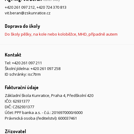
+420 261 097 212
,
+420 724 370 813
vit.beran@zskunratice.cz
Doprava do školy
Do školy pěšky, na kole nebo koloběžce, MHD, případně autem
Kontakt
Tel:
+420 261 097 211
Školní jídelna:
+420 261 097 258
ID schránky: isc7trm
Fakturační údaje
Základní škola Kunratice, Praha 4, Předškolní 420
IČO: 62931377
DIČ: CZ62931377
Účet: PPF banka a.s. - č.ú.: 2016970000/6000
Právnická osoba (ředitelství): 600037461
Zřizovatel