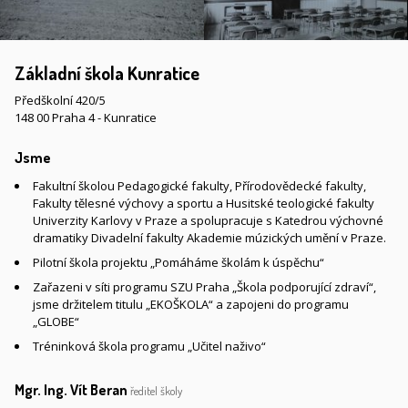
Základní škola Kunratice
Předškolní 420/5
148 00 Praha 4 - Kunratice
Jsme
Fakultní školou Pedagogické fakulty, Přírodovědecké fakulty,
Fakulty tělesné výchovy a sportu a Husitské teologické fakulty
Univerzity Karlovy v Praze a spolupracuje s Katedrou výchovné
dramatiky Divadelní fakulty Akademie múzických umění v Praze.
Pilotní škola projektu „Pomáháme školám k úspěchu“
Zařazeni v síti programu SZU Praha „Škola podporující zdraví“,
jsme držitelem titulu „EKOŠKOLA“ a zapojeni do programu
„GLOBE“
Tréninková škola programu „Učitel naživo“
Mgr. Ing. Vít Beran
ředitel školy