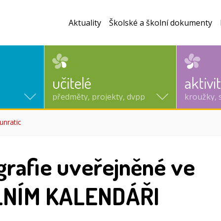
Aktuality
Školské a školní dokumenty
učitelé
aktivi
předměty, projekty, dvpp
kroužky, 
unratic
(aktuální)
grafie uveřejněné ve
LNÍM KALENDÁŘI