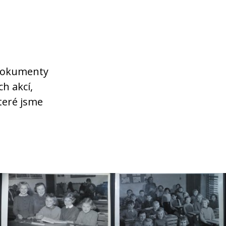
 dokumenty
h akcí,
které jsme