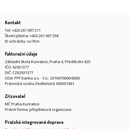
Kontakt
Tel:
+420 261 097 211
Školní jídelna:
+420 261 097 258
ID schránky: isc7trm
Fakturační údaje
Základní škola Kunratice, Praha 4, Předškolní 420
IČO: 62931377
DIČ: CZ62931377
Účet: PPF banka a.s. - č.ú.: 2016970000/6000
Právnická osoba (ředitelství): 600037461
Zřizovatel
MČ Praha Kunratice
Právní forma: příspěvková organizace
Pražská integrovaná doprava