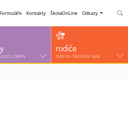
Formuláře
Kontakty
ŠkolaOnLine
Odkazy
Zobraz
ty
rodiče
sport, nájmy
patron, školská rada