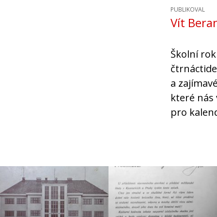
PUBLIKOVAL
Vít Bera
Školní rok
čtrnáctid
a zajímavé
které nás 
pro kalend