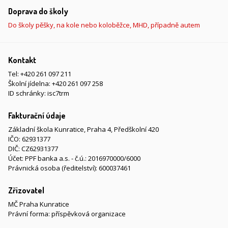
Doprava do školy
Do školy pěšky, na kole nebo koloběžce, MHD, případně autem
Kontakt
Tel:
+420 261 097 211
Školní jídelna:
+420 261 097 258
ID schránky: isc7trm
Fakturační údaje
Základní škola Kunratice, Praha 4, Předškolní 420
IČO: 62931377
DIČ: CZ62931377
Účet: PPF banka a.s. - č.ú.: 2016970000/6000
Právnická osoba (ředitelství): 600037461
Zřizovatel
MČ Praha Kunratice
Právní forma: příspěvková organizace