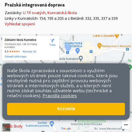
Pražská integrovaná doprava
Zastávky:
U Tří svatých
,
Kunratická škola
Linky v Kunraticích: 154, 193 a 203 a z Betáně: 332, 335, 337 a 339
Vyhledat spojení
Naše škola zpracovává v souvislosti s využitím
webových stránek pouze taková cookies, která jsou
nezbytně nutná pro zajištění provozu webových
stránek a internetových služeb, a u kterých není
nutno získat souhlas uživatele webu (technické a
relační cookies).
Pravidla cookies
ROZUMÍM
Všechna práva vyhrazena. Copyright © 2026 ZŠ Kunratice.
Mapa
stránek
|
Přístupnost stránek
|
Pravidla COOKIES
Web školy