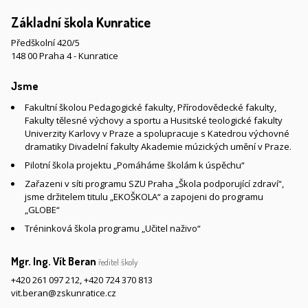
Základní škola Kunratice
Předškolní 420/5
148 00 Praha 4 - Kunratice
Jsme
Fakultní školou Pedagogické fakulty, Přírodovědecké fakulty,
Fakulty tělesné výchovy a sportu a Husitské teologické fakulty
Univerzity Karlovy v Praze a spolupracuje s Katedrou výchovné
dramatiky Divadelní fakulty Akademie múzických umění v Praze.
Pilotní škola projektu „Pomáháme školám k úspěchu“
Zařazeni v síti programu SZU Praha „Škola podporující zdraví“,
jsme držitelem titulu „EKOŠKOLA“ a zapojeni do programu
„GLOBE“
Tréninková škola programu „Učitel naživo“
Mgr. Ing. Vít Beran
ředitel školy
+420 261 097 212
,
+420 724 370 813
vit.beran@zskunratice.cz