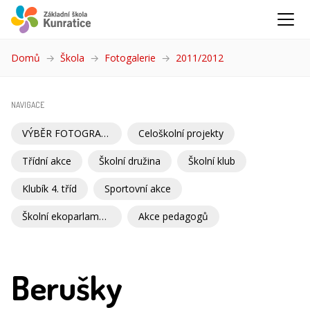
Domů
Škola
Fotogalerie
2011/2012
(aktuální)
NAVIGACE
VÝBĚR FOTOGRAFIÍ
Celoškolní projekty
Třídní akce
Školní družina
Školní klub
Klubík 4. tříd
Sportovní akce
Školní ekoparlament
Akce pedagogů
Berušky