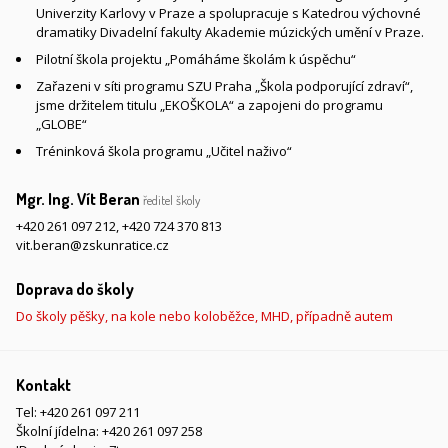
Univerzity Karlovy v Praze a spolupracuje s Katedrou výchovné
dramatiky Divadelní fakulty Akademie múzických umění v Praze.
Pilotní škola projektu „Pomáháme školám k úspěchu“
Zařazeni v síti programu SZU Praha „Škola podporující zdraví“,
jsme držitelem titulu „EKOŠKOLA“ a zapojeni do programu
„GLOBE“
Tréninková škola programu „Učitel naživo“
Mgr. Ing. Vít Beran
ředitel školy
+420 261 097 212
,
+420 724 370 813
vit.beran@zskunratice.cz
Doprava do školy
Do školy pěšky, na kole nebo koloběžce, MHD, případně autem
Kontakt
Tel:
+420 261 097 211
Školní jídelna:
+420 261 097 258