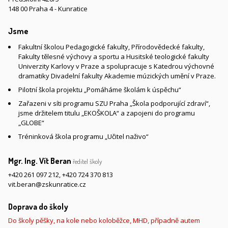
148 00 Praha 4 - Kunratice
Jsme
Fakultní školou Pedagogické fakulty, Přírodovědecké fakulty,
Fakulty tělesné výchovy a sportu a Husitské teologické fakulty
Univerzity Karlovy v Praze a spolupracuje s Katedrou výchovné
dramatiky Divadelní fakulty Akademie múzických umění v Praze.
Pilotní škola projektu „Pomáháme školám k úspěchu“
Zařazeni v síti programu SZU Praha „Škola podporující zdraví“,
jsme držitelem titulu „EKOŠKOLA“ a zapojeni do programu
„GLOBE“
Tréninková škola programu „Učitel naživo“
Mgr. Ing. Vít Beran
ředitel školy
+420 261 097 212
,
+420 724 370 813
vit.beran@zskunratice.cz
Doprava do školy
Do školy pěšky, na kole nebo koloběžce, MHD, případně autem