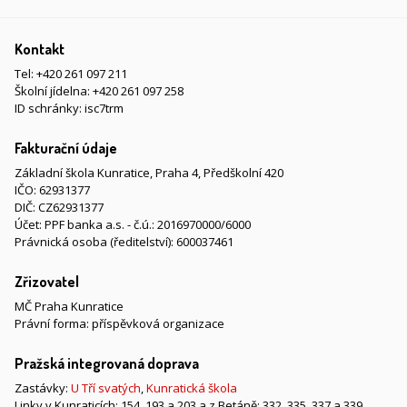
Kontakt
Tel:
+420 261 097 211
Školní jídelna:
+420 261 097 258
ID schránky: isc7trm
Fakturační údaje
Základní škola Kunratice, Praha 4, Předškolní 420
IČO: 62931377
DIČ: CZ62931377
Účet: PPF banka a.s. - č.ú.: 2016970000/6000
Právnická osoba (ředitelství): 600037461
Zřizovatel
MČ Praha Kunratice
Právní forma: příspěvková organizace
Pražská integrovaná doprava
Zastávky:
U Tří svatých
,
Kunratická škola
Linky v Kunraticích: 154, 193 a 203 a z Betáně: 332, 335, 337 a 339