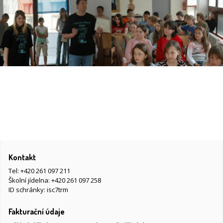
Kontakt
Tel:
+420 261 097 211
Školní jídelna:
+420 261 097 258
ID schránky: isc7trm
Fakturační údaje