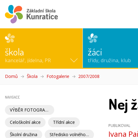
škola
žáci
kancelář, jídelna, PR
třídy, družina, klub
Domů
Škola
Fotogalerie
2007/2008
(aktuální)
Nej ž
NAVIGACE
VÝBĚR FOTOGRAFIÍ
Celoškolní akce
Třídní akce
PUBLIKOVAL
Ivana Pa
Školní družina
Středisko volného času