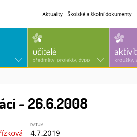
Aktuality
Školské a školní dokumenty
učitelé
aktivi
předměty, projekty, dvpp
kroužky, 
áci - 26.6.2008
DATUM
řízková
4.7.2019