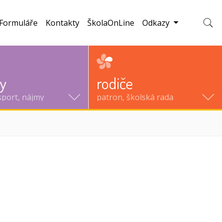
Formuláře
Kontakty
ŠkolaOnLine
Odkazy
Zobraz
ty
rodiče
sport, nájmy
patron, školská rada