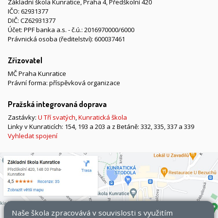
Základní škola Kunratice, Praha 4, Předškolní 420
IČO: 62931377
DIČ: CZ62931377
Účet: PPF banka a.s. - č.ú.: 2016970000/6000
Právnická osoba (ředitelství): 600037461
Zřizovatel
MČ Praha Kunratice
Právní forma: příspěvková organizace
Pražská integrovaná doprava
Zastávky:
U Tří svatých
,
Kunratická škola
Linky v Kunraticích: 154, 193 a 203 a z Betáně: 332, 335, 337 a 339
Vyhledat spojení
Naše škola zpracovává v souvislosti s využitím