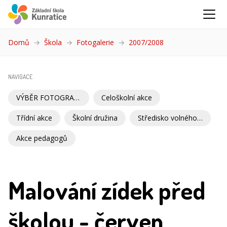
Domů
Škola
Fotogalerie
2007/2008
(aktuální)
NAVIGACE
VÝBĚR FOTOGRAFIÍ
Celoškolní akce
Třídní akce
Školní družina
Středisko volného času
Akce pedagogů
Malování zídek před
školou - červen