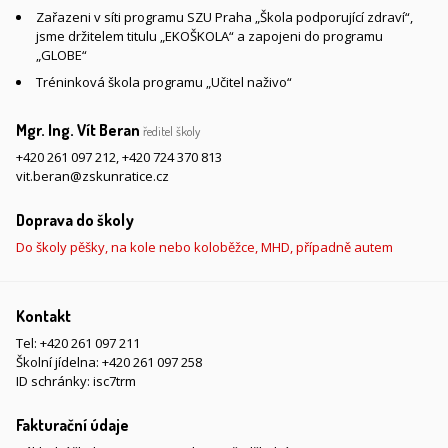
Zařazeni v síti programu SZU Praha „Škola podporující zdraví“,
jsme držitelem titulu „EKOŠKOLA“ a zapojeni do programu
„GLOBE“
Tréninková škola programu „Učitel naživo“
Mgr. Ing. Vít Beran
ředitel školy
+420 261 097 212
,
+420 724 370 813
vit.beran@zskunratice.cz
Doprava do školy
Do školy pěšky, na kole nebo koloběžce, MHD, případně autem
Kontakt
Tel:
+420 261 097 211
Školní jídelna:
+420 261 097 258
ID schránky: isc7trm
Fakturační údaje