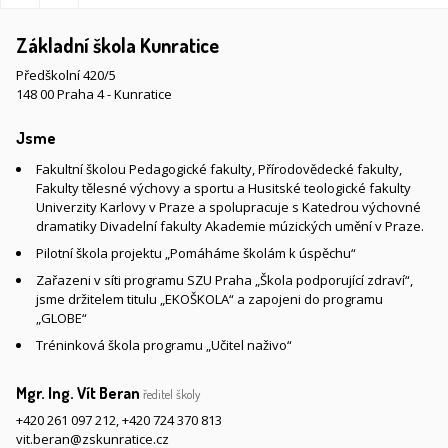
Základní škola Kunratice
Předškolní 420/5
148 00 Praha 4 - Kunratice
Jsme
Fakultní školou Pedagogické fakulty, Přírodovědecké fakulty,
Fakulty tělesné výchovy a sportu a Husitské teologické fakulty
Univerzity Karlovy v Praze a spolupracuje s Katedrou výchovné
dramatiky Divadelní fakulty Akademie múzických umění v Praze.
Pilotní škola projektu „Pomáháme školám k úspěchu“
Zařazeni v síti programu SZU Praha „Škola podporující zdraví“,
jsme držitelem titulu „EKOŠKOLA“ a zapojeni do programu
„GLOBE“
Tréninková škola programu „Učitel naživo“
Mgr. Ing. Vít Beran
ředitel školy
+420 261 097 212
,
+420 724 370 813
vit.beran@zskunratice.cz