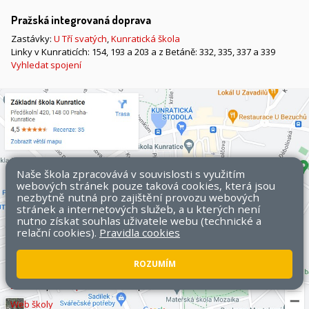
Pražská integrovaná doprava
Zastávky:
U Tří svatých
,
Kunratická škola
Linky v Kunraticích: 154, 193 a 203 a z Betáně: 332, 335, 337 a 339
Vyhledat spojení
Naše škola zpracovává v souvislosti s využitím
webových stránek pouze taková cookies, která jsou
nezbytně nutná pro zajištění provozu webových
stránek a internetových služeb, a u kterých není
nutno získat souhlas uživatele webu (technické a
relační cookies).
Pravidla cookies
ROZUMÍM
Všechna práva vyhrazena. Copyright © 2026 ZŠ Kunratice.
Mapa
stránek
|
Přístupnost stránek
|
Pravidla COOKIES
Web školy