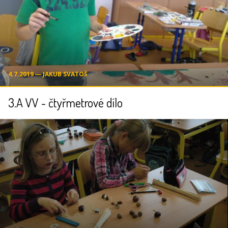
4.7.2019 ― JAKUB SVATOŠ
3.A VV - čtyřmetrové dílo