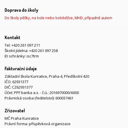
Doprava do školy
Do školy pěšky, na kole nebo koloběžce, MHD, případně autem
Kontakt
Tel:
+420 261 097 211
Školní jídelna:
+420 261 097 258
ID schránky: isc7trm
Fakturační údaje
Základní škola Kunratice, Praha 4, Předškolní 420
IČO: 62931377
DIČ: CZ62931377
Účet: PPF banka a.s. - č.ú.: 2016970000/6000
Právnická osoba (ředitelství): 600037461
Zřizovatel
MČ Praha Kunratice
Právní forma: příspěvková organizace