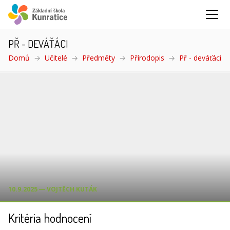
PŘ - DEVÁŤÁCI
Domů
Učitelé
Předměty
Přírodopis
Př - deváťáci
(a
10.9.2025 ― VOJTĚCH KUTÁK
Kritéria hodnocení