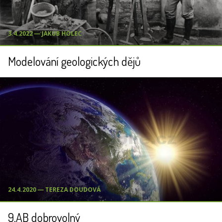
3.4.2022 ― JAKUB HOLEC
Modelování geologických dějů
24.4.2020 ― TEREZA DOUDOVÁ
9.AB dobrovolný