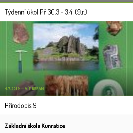
Týdenní úkol Př 30.3.- 3.4. (9.r.)
4.7.2019 ― VÍT BERAN
Přírodopis 9
Základní škola Kunratice