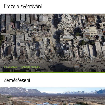
Eroze a zvětrávání
15.2.2022 ― JAKUB HOLEC
Zemětřesení