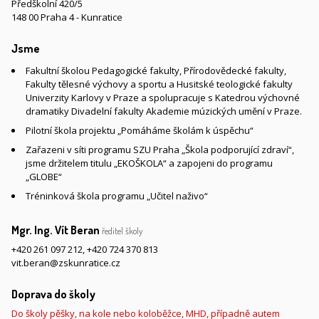
Předškolní 420/5
148 00 Praha 4 - Kunratice
Jsme
Fakultní školou Pedagogické fakulty, Přírodovědecké fakulty,
Fakulty tělesné výchovy a sportu a Husitské teologické fakulty
Univerzity Karlovy v Praze a spolupracuje s Katedrou výchovné
dramatiky Divadelní fakulty Akademie múzických umění v Praze.
Pilotní škola projektu „Pomáháme školám k úspěchu“
Zařazeni v síti programu SZU Praha „Škola podporující zdraví“,
jsme držitelem titulu „EKOŠKOLA“ a zapojeni do programu
„GLOBE“
Tréninková škola programu „Učitel naživo“
Mgr. Ing. Vít Beran
ředitel školy
+420 261 097 212
,
+420 724 370 813
vit.beran@zskunratice.cz
Doprava do školy
Do školy pěšky, na kole nebo koloběžce, MHD, případně autem