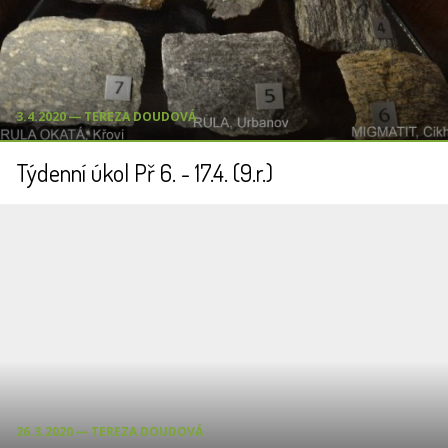
3.4.2020 ― TEREZA DOUDOVÁ
Týdenní úkol Př 6. - 17.4. (9.r.)
26.3.2020 ― TEREZA DOUDOVÁ