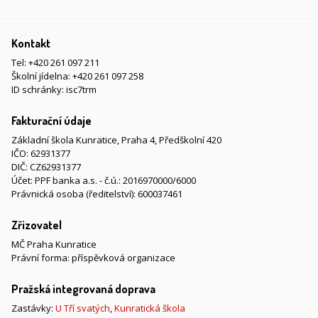
Kontakt
Tel:
+420 261 097 211
Školní jídelna:
+420 261 097 258
ID schránky: isc7trm
Fakturační údaje
Základní škola Kunratice, Praha 4, Předškolní 420
IČO: 62931377
DIČ: CZ62931377
Účet: PPF banka a.s. - č.ú.: 2016970000/6000
Právnická osoba (ředitelství): 600037461
Zřizovatel
MČ Praha Kunratice
Právní forma: příspěvková organizace
Pražská integrovaná doprava
Zastávky:
U Tří svatých
,
Kunratická škola