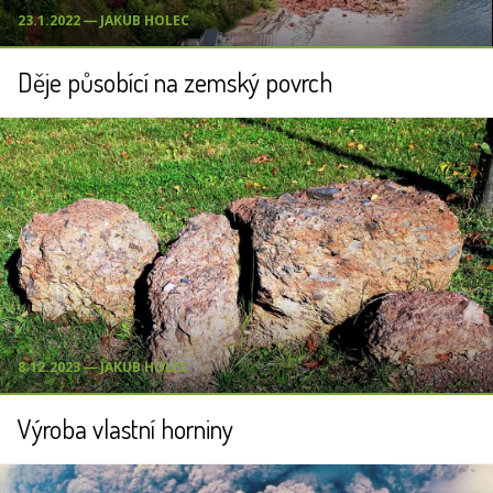
23.1.2022 ― JAKUB HOLEC
Děje působící na zemský povrch
8.12.2023 ― JAKUB HOLEC
Výroba vlastní horniny