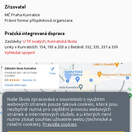
Zřizovatel
MČ Praha Kunratice
Právní forma: příspěvková organizace
Pražská integrovaná doprava
Zastávky:
U Tří svatých
,
Kunratická škola
Linky v Kunraticích: 154, 193 a 203 a z Betáně: 332, 335, 337 a 339
Vyhledat spojení
Naše škola zpracovává v souvislosti s využitím
webových stránek pouze taková cookies, která jsou
nezbytně nutná pro zajištění provozu webových
stránek a internetových služeb, a u kterých není
nutno získat souhlas uživatele webu (technické a
relační cookies).
Pravidla cookies