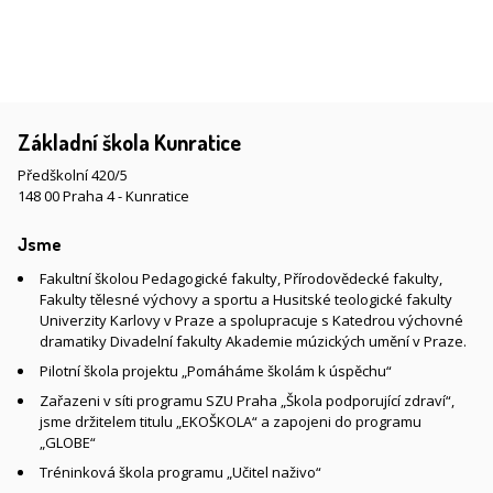
Základní škola Kunratice
Předškolní 420/5
148 00 Praha 4 - Kunratice
Jsme
Fakultní školou Pedagogické fakulty, Přírodovědecké fakulty,
Fakulty tělesné výchovy a sportu a Husitské teologické fakulty
Univerzity Karlovy v Praze a spolupracuje s Katedrou výchovné
dramatiky Divadelní fakulty Akademie múzických umění v Praze.
Pilotní škola projektu „Pomáháme školám k úspěchu“
Zařazeni v síti programu SZU Praha „Škola podporující zdraví“,
jsme držitelem titulu „EKOŠKOLA“ a zapojeni do programu
„GLOBE“
Tréninková škola programu „Učitel naživo“