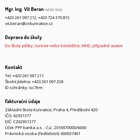
Mgr. Ing. Vít Beran
ředitel školy
+420 261 097 212
,
+420 724 370 813
vit.beran@zskunratice.cz
Doprava do školy
Do školy pěšky, na kole nebo koloběžce, MHD, případně autem
Kontakt
Tel:
+420 261 097 211
Školní jídelna:
+420 261 097 258
ID schránky: isc7trm
Fakturační údaje
Základní škola Kunratice, Praha 4, Předškolní 420
IČO: 62931377
DIČ: CZ62931377
Účet: PPF banka a.s. - č.ú.: 2016970000/6000
Právnická osoba (ředitelství): 600037461