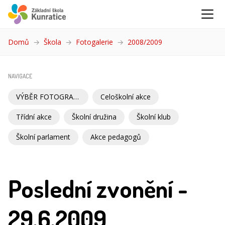
Domů
Škola
Fotogalerie
2008/2009
(aktuální)
NAVIGACE
VÝBĚR FOTOGRAFIÍ
Celoškolní akce
Třídní akce
Školní družina
Školní klub
Školní parlament
Akce pedagogů
Poslední zvonění -
29.6.2009