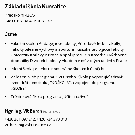
Základní škola Kunratice
Předškolní 420/5
148 00 Praha 4 - Kunratice
Jsme
Fakultní školou Pedagogické fakulty, Přírodovědecké fakulty,
Fakulty tělesné výchovy a sportu a Husitské teologické fakulty
Univerzity Karlovy v Praze a spolupracuje s Katedrou výchovné
dramatiky Divadelní fakulty Akademie múzických umění v Praze.
Pilotní škola projektu „Pomáháme školám k úspěchu“
Zařazeni v síti programu SZU Praha „Škola podporující zdraví“,
jsme držitelem titulu „EKOŠKOLA“ a zapojeni do programu
„GLOBE“
Tréninková škola programu „Učitel naživo“
Mgr. Ing. Vít Beran
ředitel školy
+420 261 097 212
,
+420 724 370 813
vit.beran@zskunratice.cz