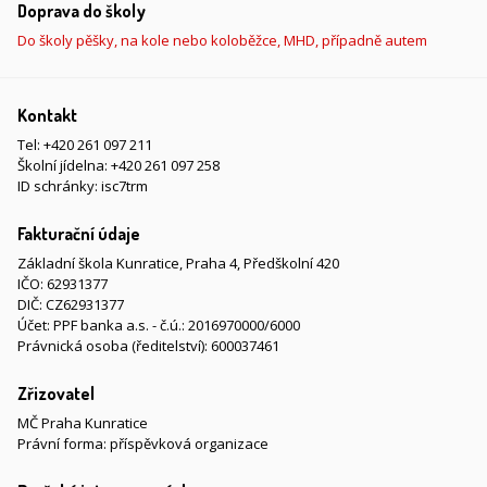
Doprava do školy
Do školy pěšky, na kole nebo koloběžce, MHD, případně autem
Kontakt
Tel:
+420 261 097 211
Školní jídelna:
+420 261 097 258
ID schránky: isc7trm
Fakturační údaje
Základní škola Kunratice, Praha 4, Předškolní 420
IČO: 62931377
DIČ: CZ62931377
Účet: PPF banka a.s. - č.ú.: 2016970000/6000
Právnická osoba (ředitelství): 600037461
Zřizovatel
MČ Praha Kunratice
Právní forma: příspěvková organizace