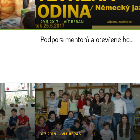
29.5.2017 ― VÍT BERAN
Podpora mentorů a otevřené hodiny
4.7.2019 ― VÍT BERAN