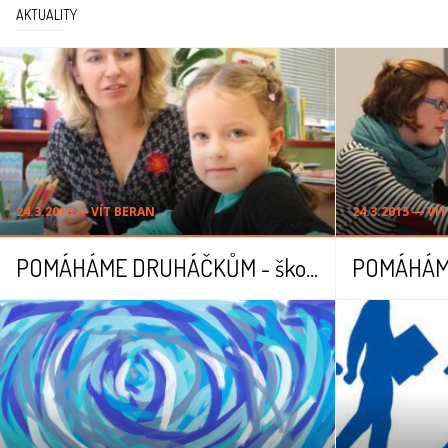
AKTUALITY
24.3.2015 ― VÍT BERAN
24.3.2015 ― VÍ
POMÁHÁME DRUHÁČKŮM - školní rok 2013/2014