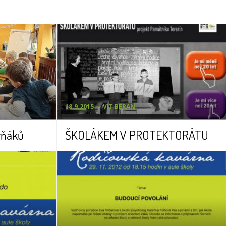
18.9.2015 ― VÍT BERAN
vňáků
ŠKOLÁKEM V PROTEKTORÁTU