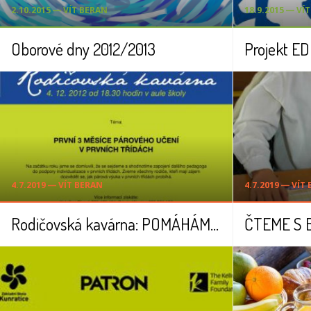
2.10.2015 ― VÍT BERAN
18.9.2015 ― VÍ
Oborové dny 2012/2013
Projekt E
4.7.2019 ― VÍT BERAN
4.7.2019 ― VÍT
Rodičovská kavárna: POMÁHÁME PRVŇÁČKŮM
ČTEME S 