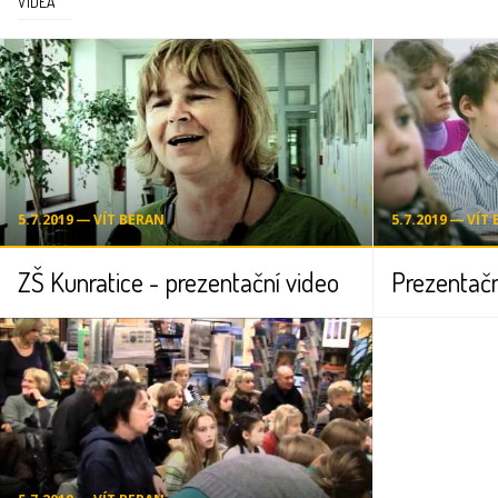
VIDEA
5.7.2019 ― VÍT BERAN
5.7.2019 ― VÍT
ZŠ Kunratice - prezentační video