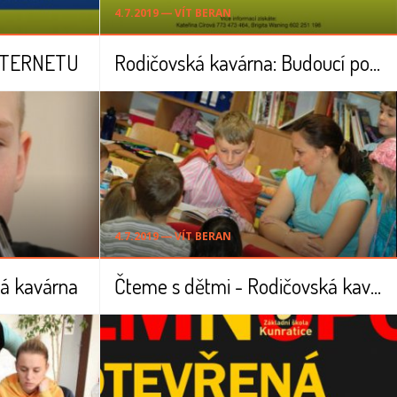
4.7.2019 ― VÍT BERAN
NTERNETU
Rodičovská kavárna: Budoucí povolání
4.7.2019 ― VÍT BERAN
ká kavárna
Čteme s dětmi - Rodičovská kavárna