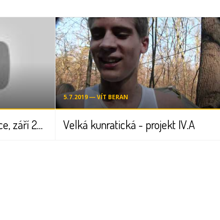
5.7.2019 ― VÍT BERAN
TV reportáž ZŠ Kunratice, září 2011
Velká kunratická - projekt IV.A