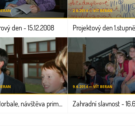
 BERAN
2.6.2014 ― VÍT BERAN
ový den - 15.12.2008
 BERAN
9.6.2014 ― VÍT BERAN
Turnaj ve florbale, návštěva primátora - 20.9.2008
Zahradní slavnost - 16.