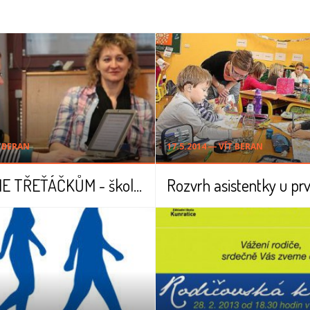
T BERAN
17.5.2014 ― VÍT BERAN
POMÁHÁME TŘEŤÁČKŮM - školní rok 2013/2014
Rozvrh asistentky u pr