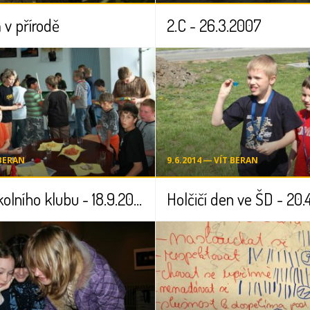
 v přírodě
2.C - 26.3.2007
 BERAN
9.6.2014 ― VÍT BERAN
Otevření školního klubu - 18.9.2008
Holčičí den ve ŠD - 20.