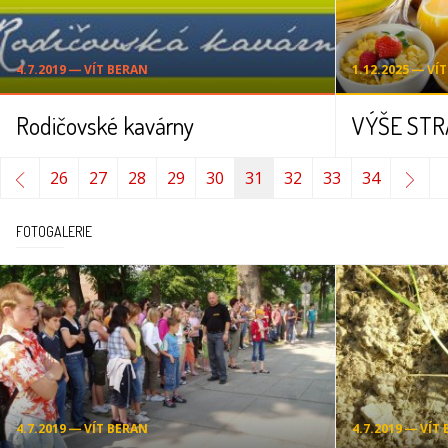
4.7.2019 ― VÍT BERAN
1.12.2025 ― VÍ
Rodičovské kavárny
26
27
28
29
30
31
32
33
34
FOTOGALERIE
4.7.2019 ― VÍT BERAN
4.7.2019 ― VÍT