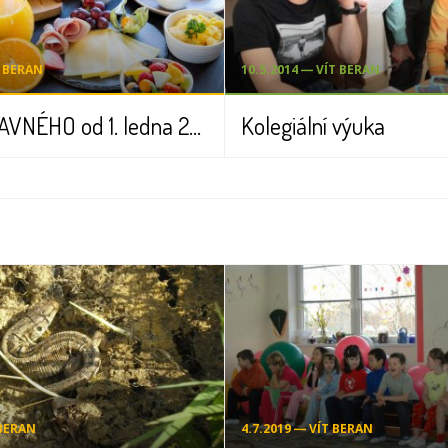
T BERAN
10.5.2014 ― VÍT BERAN
VÝŠE STRAVNÉHO od 1. ledna 2026
Kolegiální výuka
 BERAN
4.7.2019 ― VÍT BERAN