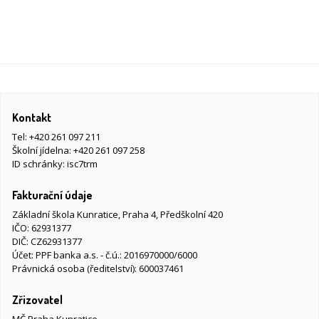
Kontakt
Tel:
+420 261 097 211
Školní jídelna:
+420 261 097 258
ID schránky: isc7trm
Fakturační údaje
Základní škola Kunratice, Praha 4, Předškolní 420
IČO: 62931377
DIČ: CZ62931377
Účet: PPF banka a.s. - č.ú.: 2016970000/6000
Právnická osoba (ředitelství): 600037461
Zřizovatel
MČ Praha Kunratice