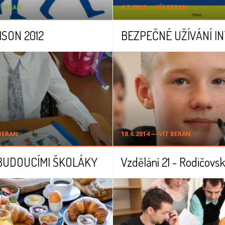
T BERAN
4.7.2019 ― VÍT BERAN
DISON 2012
BEZPEČNÉ UŽÍVÁNÍ I
 BERAN
18.6.2014 ― VÍT BERAN
BUDOUCÍMI ŠKOLÁKY
Vzdělání 21 - Rodičovs