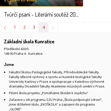
5.7.2019 ― VÍT BERAN
Tvůrčí psaní - Literární soutěž 2010
1
2
3
4
Základní škola Kunratice
Předškolní 420/5
148 00 Praha 4 - Kunratice
Jsme
Fakultní školou Pedagogické fakulty, Přírodovědecké fakulty,
Fakulty tělesné výchovy a sportu a Husitské teologické fakulty
Univerzity Karlovy v Praze a spolupracuje s Katedrou výchovné
dramatiky Divadelní fakulty Akademie múzických umění v Praze.
Pilotní škola projektu „Pomáháme školám k úspěchu“
Zařazeni v síti programu SZU Praha „Škola podporující zdraví“,
jsme držitelem titulu „EKOŠKOLA“ a zapojeni do programu
„GLOBE“