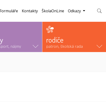
Formuláře
Kontakty
ŠkolaOnLine
Odkazy
Zobraz
ty
rodiče
sport, nájmy
patron, školská rada