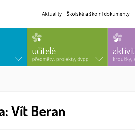
Aktuality
Školské a školní dokumenty
učitelé
aktivi
předměty, projekty, dvpp
kroužky, 
a: Vít Beran