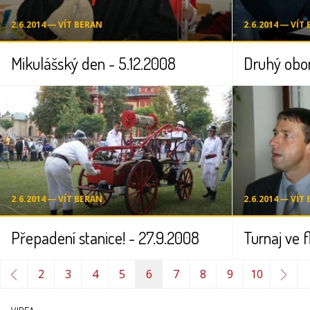
2.6.2014 ― VÍT BERAN
2.6.2014 ― VÍT
Mikulášský den - 5.12.2008
Druhý obor
2.6.2014 ― VÍT BERAN
2.6.2014 ― VÍT
Přepadení stanice! - 27.9.2008
2
3
4
5
6
7
8
9
10