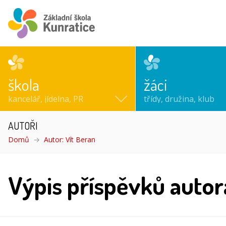
škola
žáci
kancelář, jídelna, PR
třídy, družina, klub
AUTOŘI
Domů
Autor: Vít Beran
Výpis příspěvků autor