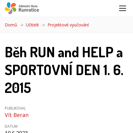
Domů
Učitelé
Projektové vyučování
(aktuální)
Běh RUN and HELP a
SPORTOVNÍ DEN 1. 6.
2015
PUBLIKOVAL
Vít Beran
DATUM