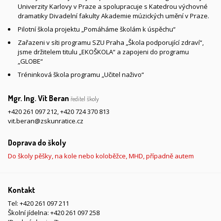
Univerzity Karlovy v Praze a spolupracuje s Katedrou výchovné
dramatiky Divadelní fakulty Akademie múzických umění v Praze.
Pilotní škola projektu „Pomáháme školám k úspěchu“
Zařazeni v síti programu SZU Praha „Škola podporující zdraví“,
jsme držitelem titulu „EKOŠKOLA“ a zapojeni do programu
„GLOBE“
Tréninková škola programu „Učitel naživo“
Mgr. Ing. Vít Beran
ředitel školy
+420 261 097 212
,
+420 724 370 813
vit.beran@zskunratice.cz
Doprava do školy
Do školy pěšky, na kole nebo koloběžce, MHD, případně autem
Kontakt
Tel:
+420 261 097 211
Školní jídelna:
+420 261 097 258