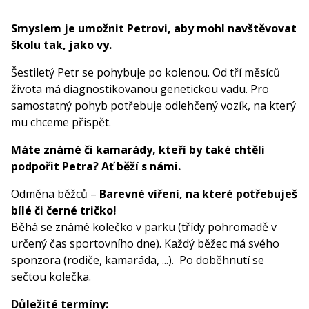
Smyslem je umožnit Petrovi, aby mohl navštěvovat
školu tak, jako vy.
Šestiletý Petr se pohybuje po kolenou. Od tří měsíců
života má diagnostikovanou genetickou vadu. Pro
samostatný pohyb potřebuje odlehčený vozík, na který
mu chceme přispět.
Máte známé či kamarády, kteří by také chtěli
podpořit Petra? Ať běží s námi.
Odměna běžců –
Barevné víření, na které potřebuješ
bílé či černé tričko!
Běhá se známé kolečko v parku (třídy pohromadě v
určený čas sportovního dne). Každý běžec má svého
sponzora (rodiče, kamaráda, ...). Po doběhnutí se
sečtou kolečka.
Důležité termíny: