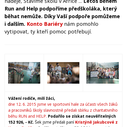
naděje, Stavíme školu v Africe ...
Letos během
Run and Help podpoříme předškoláka, který
běhat nemůže. Díky Vaší podpoře pomůžeme
i dalším.
Konto Bariéry
nám pomohlo
vytipovat, ty kteří pomoc potřebují.
Vážení rodiče, milí žáci,
dne 12. 6. 2015 jsme ve sportovní hale za účasti všech žáků
a pracovníků školy slavnostně předali sbírku z charitativního
běhu RUN and HELP.
Podařilo se získat neuvěřitelných
152 926, - Kč.
Šek jsme předali paní
Kristýně Jakubcové z