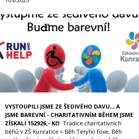
10.6.2023
VYSTOUPILI JSME ZE ŠEDIVÉHO DAVU… A
JSME BAREVNÍ - CHARITATIVNÍM BĚHEM JSME
ZÍSKALI 152926,- Kč!
Tradice charitativních
běhů v ZŠ Kunratice = Běh Teryho foxe, Běh