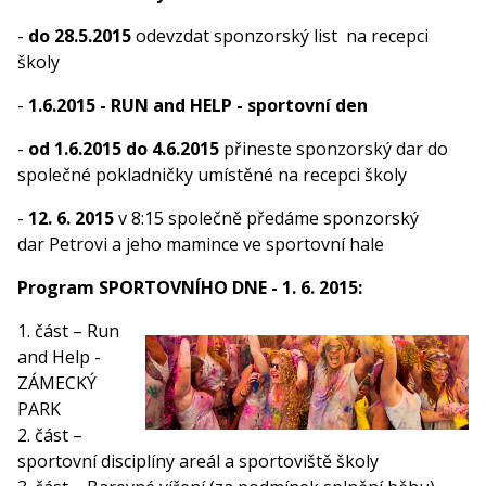
-
do 28.5.2015
odevzdat sponzorský list na recepci
školy
-
1.6.2015 - RUN and HELP - sportovní den
-
od 1.6.2015 do 4.6.2015
přineste sponzorský dar do
společné pokladničky umístěné na recepci školy
-
12. 6. 2015
v 8:15 společně předáme sponzorský
dar Petrovi a jeho mamince ve sportovní hale
Program SPORTOVNÍHO DNE - 1. 6. 2015:
1. část – Run
and Help -
ZÁMECKÝ
PARK
2. část –
sportovní disciplíny areál a sportoviště školy