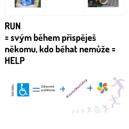
RUN
= svým během přispěješ
někomu, kdo běhat nemůže =
HELP