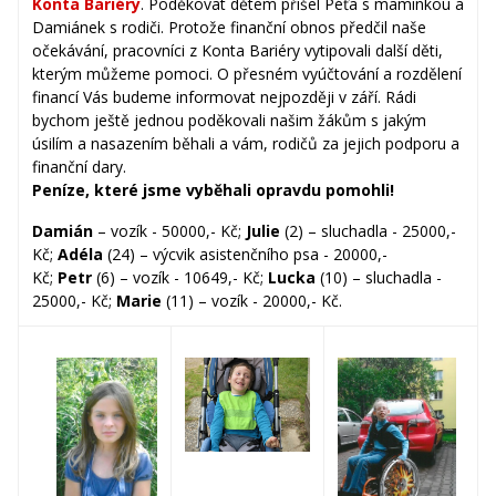
Konta Bariéry
. Poděkovat dětem přišel Péťa s maminkou a
Damiánek s rodiči. Protože finanční obnos předčil naše
očekávání, pracovníci z Konta Bariéry vytipovali další děti,
kterým můžeme pomoci. O přesném vyúčtování a rozdělení
financí Vás budeme informovat nejpozději v září. Rádi
bychom ještě jednou poděkovali našim žákům s jakým
úsilím a nasazením běhali a vám, rodičů za jejich podporu a
finanční dary.
Peníze, které jsme vyběhali opravdu pomohli!
Damián
– vozík - 50000,- Kč;
Julie
(2) – sluchadla - 25000,-
Kč;
Adéla
(24) – výcvik asistenčního psa - 20000,-
Kč;
Petr
(6) – vozík - 10649,- Kč;
Lucka
(10) – sluchadla -
25000,- Kč;
Marie
(11) – vozík - 20000,- Kč.