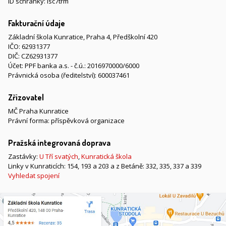
ID schránky: isc7trm
Fakturační údaje
Základní škola Kunratice, Praha 4, Předškolní 420
IČO: 62931377
DIČ: CZ62931377
Účet: PPF banka a.s. - č.ú.: 2016970000/6000
Právnická osoba (ředitelství): 600037461
Zřizovatel
MČ Praha Kunratice
Právní forma: příspěvková organizace
Pražská integrovaná doprava
Zastávky:
U Tří svatých
,
Kunratická škola
Linky v Kunraticích: 154, 193 a 203 a z Betáně: 332, 335, 337 a 339
Vyhledat spojení