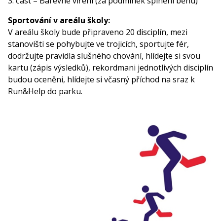
3. část – Barevné víření (za podmínek splnění běhu)
Sportování v areálu školy:
V areálu školy bude připraveno 20 disciplín, mezi
stanovišti se pohybujte ve trojicích, sportujte fér,
dodržujte pravidla slušného chování, hlídejte si svou
kartu (zápis výsledků), rekordmani jednotlivých disciplín
budou oceněni, hlídejte si včasný příchod na sraz k
Run&Help do parku.