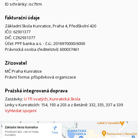
ID schránky: isc7trm
Fakturační údaje
Základní škola Kunratice, Praha 4, Předškolní 420
IČO: 62931377
DIČ: CZ62931377
Účet: PPF banka a.s. - č.ú.: 2016970000/6000
Právnická osoba (ředitelství): 600037461
Zřizovatel
MČ Praha Kunratice
Právní forma: příspěvková organizace
Pražská integrovaná doprava
Zastávky:
U Tří svatých
,
Kunratická škola
Linky v Kunraticích: 154, 193 a 203 a z Betáně: 332, 335, 337 a 339
Vyhledat spojení