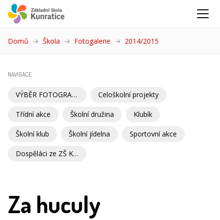
Domů
Škola
Fotogalerie
2014/2015
(aktuální)
NAVIGACE
VÝBĚR FOTOGRAFIÍ
Celoškolní projekty
Třídní akce
Školní družina
Klubík
Školní klub
Školní jídelna
Sportovní akce
Dospěláci ze ZŠ Kunratice
Za huculy