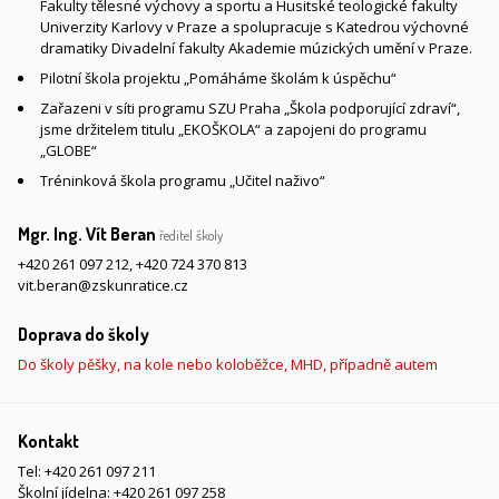
Fakulty tělesné výchovy a sportu a Husitské teologické fakulty
Univerzity Karlovy v Praze a spolupracuje s Katedrou výchovné
dramatiky Divadelní fakulty Akademie múzických umění v Praze.
Pilotní škola projektu „Pomáháme školám k úspěchu“
Zařazeni v síti programu SZU Praha „Škola podporující zdraví“,
jsme držitelem titulu „EKOŠKOLA“ a zapojeni do programu
„GLOBE“
Tréninková škola programu „Učitel naživo“
Mgr. Ing. Vít Beran
ředitel školy
+420 261 097 212
,
+420 724 370 813
vit.beran@zskunratice.cz
Doprava do školy
Do školy pěšky, na kole nebo koloběžce, MHD, případně autem
Kontakt
Tel:
+420 261 097 211
Školní jídelna:
+420 261 097 258