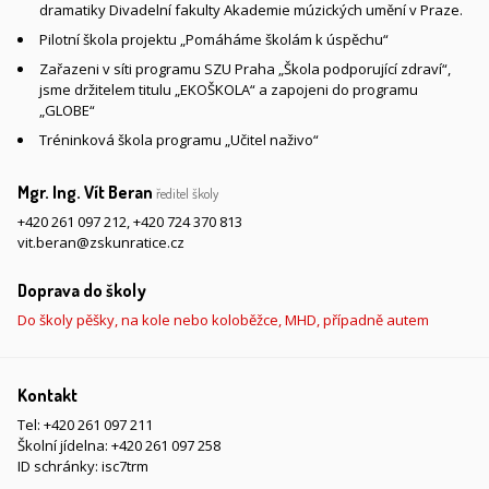
dramatiky Divadelní fakulty Akademie múzických umění v Praze.
Pilotní škola projektu „Pomáháme školám k úspěchu“
Zařazeni v síti programu SZU Praha „Škola podporující zdraví“,
jsme držitelem titulu „EKOŠKOLA“ a zapojeni do programu
„GLOBE“
Tréninková škola programu „Učitel naživo“
Mgr. Ing. Vít Beran
ředitel školy
+420 261 097 212
,
+420 724 370 813
vit.beran@zskunratice.cz
Doprava do školy
Do školy pěšky, na kole nebo koloběžce, MHD, případně autem
Kontakt
Tel:
+420 261 097 211
Školní jídelna:
+420 261 097 258
ID schránky: isc7trm