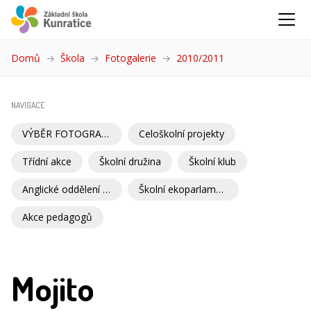
Domů
Škola
Fotogalerie
2010/2011
(aktuální)
NAVIGACE
VÝBĚR FOTOGRAFIÍ
Celoškolní projekty
Třídní akce
Školní družina
Školní klub
Anglické oddělení školní družiny
Školní ekoparlament
Akce pedagogů
Mojito