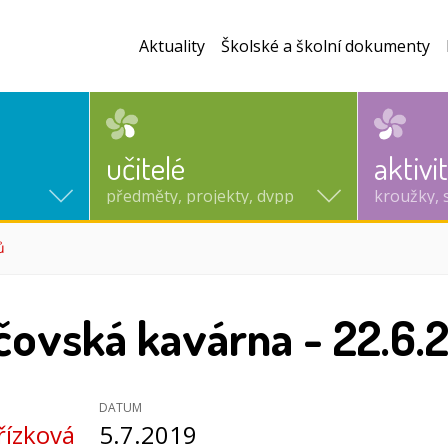
Aktuality
Školské a školní dokumenty
učitelé
aktivi
předměty, projekty, dvpp
kroužky, 
ů
(aktuální)
čovská kavárna - 22.6.2
DATUM
řízková
5.7.2019