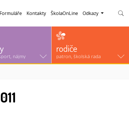
Formuláře
Kontakty
ŠkolaOnLine
Odkazy
Zobraz
ty
rodiče
sport, nájmy
patron, školská rada
011