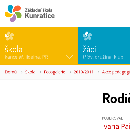
škola
žáci
kancelář, jídelna, PR
třídy, družina, klub
Domů
Škola
Fotogalerie
2010/2011
Akce pedagog
Rodi
PUBLIKOVAL
Ivana Pa