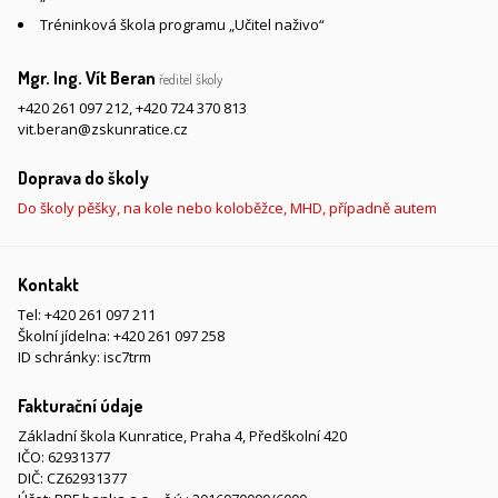
Tréninková škola programu „Učitel naživo“
Mgr. Ing. Vít Beran
ředitel školy
+420 261 097 212
,
+420 724 370 813
vit.beran@zskunratice.cz
Doprava do školy
Do školy pěšky, na kole nebo koloběžce, MHD, případně autem
Kontakt
Tel:
+420 261 097 211
Školní jídelna:
+420 261 097 258
ID schránky: isc7trm
Fakturační údaje
Základní škola Kunratice, Praha 4, Předškolní 420
IČO: 62931377
DIČ: CZ62931377