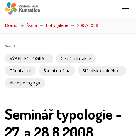
Domů
Škola
Fotogalerie
2007/2008
(aktuální)
NAVIGACE
VÝBĚR FOTOGRAFIÍ
Celoškolní akce
Třídní akce
Školní družina
Středisko volného času
Akce pedagogů
Seminář typologie -
27. a 28.8.2008