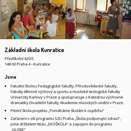
Základní škola Kunratice
Předškolní 420/5
148 00 Praha 4 - Kunratice
Jsme
Fakultní školou Pedagogické fakulty, Přírodovědecké fakulty,
Fakulty tělesné výchovy a sportu a Husitské teologické fakulty
Univerzity Karlovy v Praze a spolupracuje s Katedrou výchovné
dramatiky Divadelní fakulty Akademie múzických umění v Praze.
Pilotní škola projektu „Pomáháme školám k úspěchu“
Zařazeni v síti programu SZU Praha „Škola podporující zdraví“,
jsme držitelem titulu „EKOŠKOLA“ a zapojeni do programu
„GLOBE“