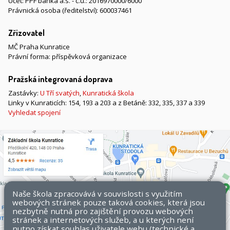
Účet: PPF banka a.s. - č.ú.: 2016970000/6000
Právnická osoba (ředitelství): 600037461
Zřizovatel
MČ Praha Kunratice
Právní forma: příspěvková organizace
Pražská integrovaná doprava
Zastávky:
U Tří svatých
,
Kunratická škola
Linky v Kunraticích: 154, 193 a 203 a z Betáně: 332, 335, 337 a 339
Vyhledat spojení
Naše škola zpracovává v souvislosti s využitím
webových stránek pouze taková cookies, která jsou
nezbytně nutná pro zajištění provozu webových
stránek a internetových služeb, a u kterých není
nutno získat souhlas uživatele webu (technické a