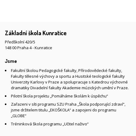
Základní škola Kunratice
Předškolní 420/5
148 00 Praha 4 - Kunratice
Jsme
Fakultní školou Pedagogické fakulty, Přírodovědecké fakulty,
Fakulty tělesné výchovy a sportu a Husitské teologické fakulty
Univerzity Karlovy v Praze a spolupracuje s Katedrou výchovné
dramatiky Divadelní fakulty Akademie múzických umění v Praze.
Pilotní škola projektu „Pomáháme školám k úspěchu“
Zařazeni v síti programu SZU Praha „Škola podporující zdraví“,
jsme držitelem titulu „EKOŠKOLA“ a zapojeni do programu
„GLOBE“
Tréninková škola programu „Učitel naživo“