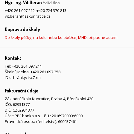
Mgr. Ing. Vít Beran
ředitel školy
+420 261 097 212
,
+420 724 370 813
vit.beran@zskunratice.cz
Doprava do školy
Do školy pěšky, na kole nebo koloběžce, MHD, případně autem
Kontakt
Tel:
+420 261 097 211
Školní jídelna:
+420 261 097 258
ID schránky: isc7trm
Fakturační údaje
Základní škola Kunratice, Praha 4, Předškolní 420
IČO: 62931377
DIČ: CZ62931377
Účet: PPF banka a.s. - č.ú.: 2016970000/6000
Právnická osoba (ředitelství): 600037461