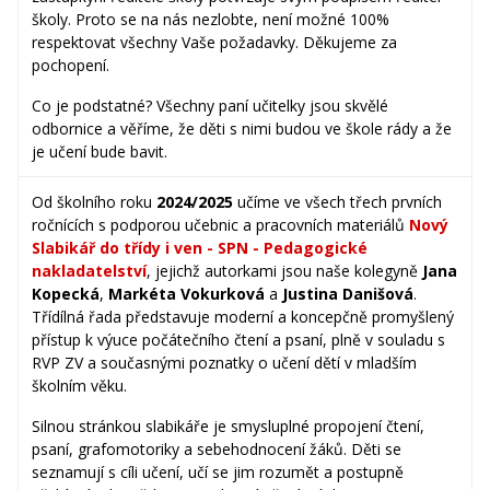
školy. Proto se na nás nezlobte, není možné 100%
respektovat všechny Vaše požadavky. Děkujeme za
pochopení.
Co je podstatné? Všechny paní učitelky jsou skvělé
odbornice a věříme, že děti s nimi budou ve škole rády a že
je učení bude bavit.
Od školního roku
2024/2025
učíme ve všech třech prvních
ročnících s podporou učebnic a pracovních materiálů
Nový
Slabikář do třídy i ven - SPN - Pedagogické
nakladatelství
, jejichž autorkami jsou naše kolegyně
Jana
Kopecká
,
Markéta Vokurková
a
Justina Danišová
.
Třídílná řada představuje moderní a koncepčně promyšlený
přístup k výuce počátečního čtení a psaní, plně v souladu s
RVP ZV a současnými poznatky o učení dětí v mladším
školním věku.
Silnou stránkou slabikáře je smysluplné propojení čtení,
psaní, grafomotoriky a sebehodnocení žáků. Děti se
seznamují s cíli učení, učí se jim rozumět a postupně