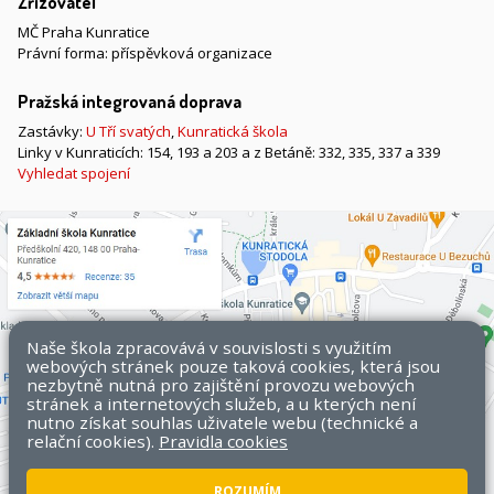
Zřizovatel
MČ Praha Kunratice
Právní forma: příspěvková organizace
Pražská integrovaná doprava
Zastávky:
U Tří svatých
,
Kunratická škola
Linky v Kunraticích: 154, 193 a 203 a z Betáně: 332, 335, 337 a 339
Vyhledat spojení
Naše škola zpracovává v souvislosti s využitím
webových stránek pouze taková cookies, která jsou
nezbytně nutná pro zajištění provozu webových
stránek a internetových služeb, a u kterých není
nutno získat souhlas uživatele webu (technické a
relační cookies).
Pravidla cookies
ROZUMÍM