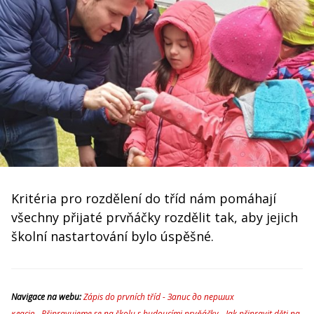
Kritéria pro rozdělení do tříd nám pomáhají
všechny přijaté prvňáčky rozdělit tak, aby jejich
školní nastartování bylo úspěšné.
Navigace na webu:
Zápis do prvních tříd - Запис до перших
класів
-
Připravujeme se na školu s budoucími prvňáčky
-
Jak připravit děti na