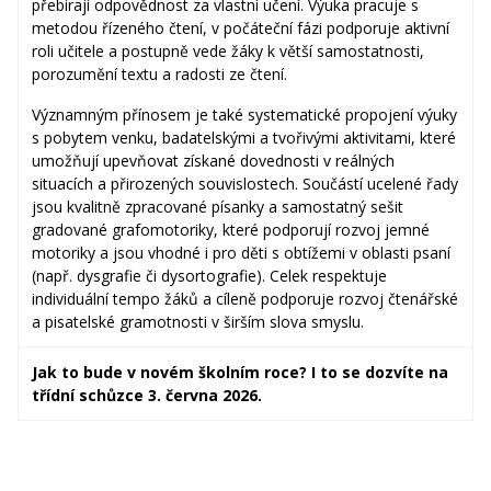
přebírají odpovědnost za vlastní učení. Výuka pracuje s
metodou řízeného čtení, v počáteční fázi podporuje aktivní
roli učitele a postupně vede žáky k větší samostatnosti,
porozumění textu a radosti ze čtení.
Významným přínosem je také systematické propojení výuky
s pobytem venku, badatelskými a tvořivými aktivitami, které
umožňují upevňovat získané dovednosti v reálných
situacích a přirozených souvislostech. Součástí ucelené řady
jsou kvalitně zpracované písanky a samostatný sešit
gradované grafomotoriky, které podporují rozvoj jemné
motoriky a jsou vhodné i pro děti s obtížemi v oblasti psaní
(např. dysgrafie či dysortografie). Celek respektuje
individuální tempo žáků a cíleně podporuje rozvoj čtenářské
a pisatelské gramotnosti v širším slova smyslu.
Jak to bude v novém školním roce? I to se dozvíte na
třídní schůzce 3. června 2026.