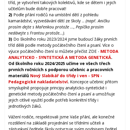
tříd, je vytvoření takových kolektivů, kde se dětem i jejich
učitelům bude dobře pracovat!
2)
Podle přání rodičů na umístění dětí z pohledu
kamarádství, vyzvedávání dětí ze školy ...
(např. Aničku
prosím dejte s Mařenkou protože ..., Pepíčka prosím
nedávejte s Frantou protože...)
.
3)
Do školního roku 2023/2024 jsme budoucí žáky prvních
tříd dělili podle metody počátečního čtení a psaní. Více o
výuce počátečního čtení si můžete přečíst ZDE -
METODA
ANALYTICKO - SYNTETICKÁ A METODA GENETICKÁ
.
Od školního roku 2024/2025 učíme ve všech třech
prvních ročnících s podporou učebnic a pracovních
materiálů
Nový Slabikář do třídy i ven - SPN -
Pedagogické nakladatelství
.
Koncepce učebnic přitom
smysluplně propojuje principy analyticko-syntetické i
genetické metody počátečního čtení a psaní a umožňuje
jejich citlivé využití podle potřeb konkrétní třídy i
jednotlivých žáků.
Vážení rodiče, respektovali jsme Vaše přání, ale konečné
rozdělení na základě projednání se třídními učiteli a
zástupkyní ředitele školy potvrzuje svým podpisem ředitel