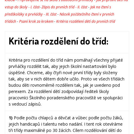
vstup do školy - I. část
-
Zápis do prvních tříd - II. část
-
Jak na čtení s
předškoláky a prvňáčky - III. část
-
Nácvik počátečního čtení v prvních
třídách
-
Psaní krok za krokem
-
Kritéria rozdělení dětí do prvních tříd
Kritéria rozdělení do tříd:
Kritéria pro rozdělení do tříd nám pomáhají všechny přijaté
prvňáčky rozdělit tak, aby jejich školní nastartování bylo
úspěšné. Chceme, aby čtyři nové první třídy byly složeny
tak, aby se v nich dětem dobře učilo. Proto ve všech třídách
budou děti rovnoměrně rozděleni tak, jak je uvedeno pod
perexem. Za rozdělení dětí zodpovídají řediteli školy
pracovníci Školního poradenského pracoviště ve spolupráci
s vedoucí zápisů.
1)
Podle počtu chlapců a děvčat a vůbec podle počtu žáků,
jejich handicapů i talentu nebo nadání. I tent rok otevíráme
tři třídy maximálně po 30 žácích. Cílem rozdělování dětí do