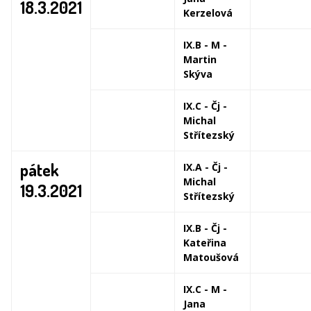
18.3.2021
Kerzelová
IX.B - M -
Martin
Skýva
IX.C - Čj -
Michal
Střítezský
pátek
IX.A - Čj -
Michal
19.3.2021
Střítezský
IX.B - Čj -
Kateřina
Matoušová
IX.C - M -
Jana