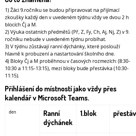
1) Žáci 9.ročníku se budou připravovat na přijímací
zkoušky každý den v uvedeném týdnu vždy ve dvou 2 h
blocích Čj a M.
2) Výuka ostatních předmětů (Př, Z, Fy, Ch, Aj, Nj, Z) v 9.
ročníku nebude v uvedeném týdnu probíhat.
3) V týdnu zůstávají ranní dýchánky, které poslouží
hlavně k probuzení a nastartování školního dne.
4) Bloky Čj a M proběhnou v časových rozmezích: (8:30-
10:30 a 11:15-13:15), mezi bloky bude přestávka (10:30-
11:15).
Přihlášení do místností jako vždy přes
kalendář v Microsoft Teams.
Ranní
1.blok
přestá
den
dýchánek