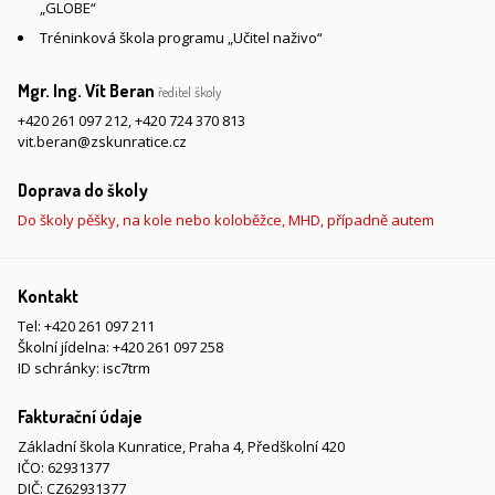
„GLOBE“
Tréninková škola programu „Učitel naživo“
Mgr. Ing. Vít Beran
ředitel školy
+420 261 097 212
,
+420 724 370 813
vit.beran@zskunratice.cz
Doprava do školy
Do školy pěšky, na kole nebo koloběžce, MHD, případně autem
Kontakt
Tel:
+420 261 097 211
Školní jídelna:
+420 261 097 258
ID schránky: isc7trm
Fakturační údaje
Základní škola Kunratice, Praha 4, Předškolní 420
IČO: 62931377
DIČ: CZ62931377