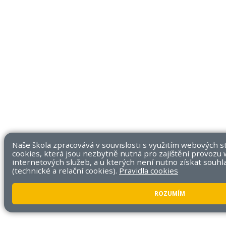
Naše škola zpracovává v souvislosti s využitím webových 
cookies, která jsou nezbytně nutná pro zajištění provozu
internetových služeb, a u kterých není nutno získat souhl
(technické a relační cookies).
Pravidla cookies
ROZUMÍM