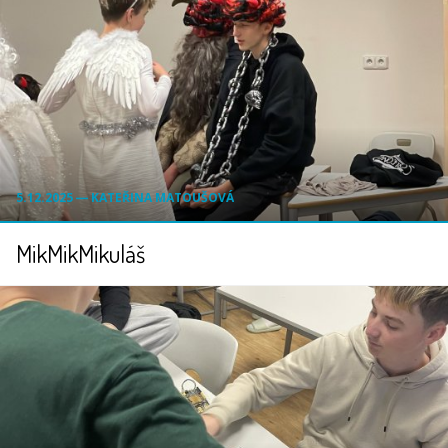
5.12.2025 ― KATEŘINA MATOUŠOVÁ
MikMikMikuláš