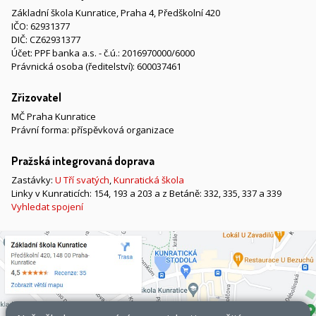
Základní škola Kunratice, Praha 4, Předškolní 420
IČO: 62931377
DIČ: CZ62931377
Účet: PPF banka a.s. - č.ú.: 2016970000/6000
Právnická osoba (ředitelství): 600037461
Zřizovatel
MČ Praha Kunratice
Právní forma: příspěvková organizace
Pražská integrovaná doprava
Zastávky:
U Tří svatých
,
Kunratická škola
Linky v Kunraticích: 154, 193 a 203 a z Betáně: 332, 335, 337 a 339
Vyhledat spojení