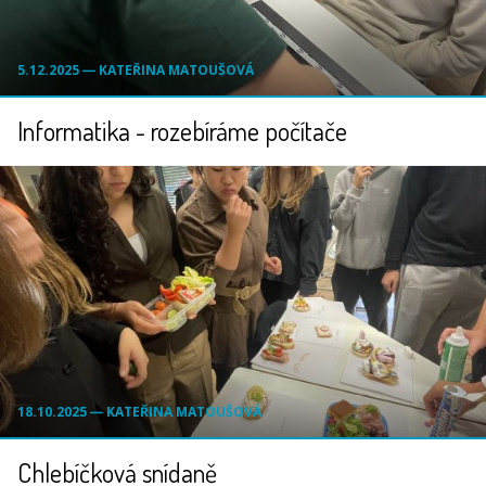
5.12.2025 ― KATEŘINA MATOUŠOVÁ
Informatika - rozebíráme počítače
18.10.2025 ― KATEŘINA MATOUŠOVÁ
Chlebíčková snídaně