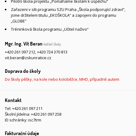
Pilotní škola projektu „Pomáháme školám k úspěchu“
Zařazeni v síti programu SZU Praha „Škola podporující zdraví“,
jsme držitelem titulu „EKOŠKOLA“ a zapojeni do programu
„GLOBE“
Tréninková škola programu „Učitel naživo“
Mgr. Ing. Vít Beran
ředitel školy
+420 261 097 212
,
+420 724 370 813
vit.beran@zskunratice.cz
Doprava do školy
Do školy pěšky, na kole nebo koloběžce, MHD, případně autem
Kontakt
Tel:
+420 261 097 211
Školní jídelna:
+420 261 097 258
ID schránky: isc7trm
Fakturační údaje