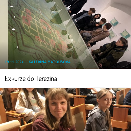
19.11.2024 ― KATEŘINA MATOUŠOVÁ
Exkurze do Terezína