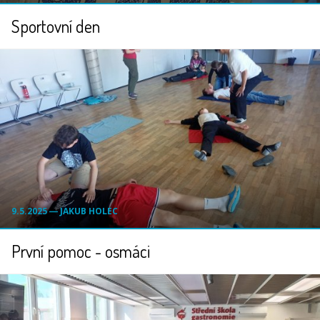
Sportovní den
9.5.2025 ― JAKUB HOLEC
První pomoc - osmáci