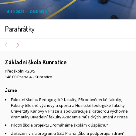
16.10.2023 ― ONDŘEJ ŠÍP
Parahrátky
Základní škola Kunratice
Předškolní 420/5
148 00 Praha 4 - Kunratice
Jsme
Fakultní školou Pedagogické fakulty, Přírodovědecké fakulty,
Fakulty tělesné výchovy a sportu a Husitské teologické fakulty
Univerzity Karlovy v Praze a spolupracuje s Katedrou výchovné
dramatiky Divadelní fakulty Akademie múzických umění v Praze.
Pilotní škola projektu „Pomáháme školám k úspěchu“
Zařazeni v síti programu SZU Praha „Škola podporující zdraví“,