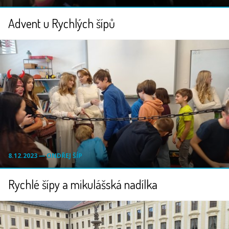
Advent u Rychlých šípů
8.12.2023 ― ONDŘEJ ŠÍP
Rychlé šípy a mikulášská nadílka