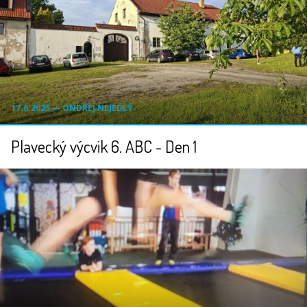
17.6.2025 ― ONDŘEJ NEJEDLÝ
Plavecký výcvik 6. ABC - Den 1