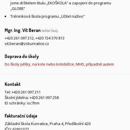
jsme držitelem titulu „EKOŠKOLA“ a zapojeni do programu
„GLOBE“
Tréninková škola programu „Učitel naživo“
Mgr. Ing. Vít Beran
ředitel školy
+420 261 097 212
,
+420 724 370 813
vit.beran@zskunratice.cz
Doprava do školy
Do školy pěšky, na kole nebo koloběžce, MHD, případně autem
Kontakt
Tel:
+420 261 097 211
Školní jídelna:
+420 261 097 258
ID schránky: isc7trm
Fakturační údaje
Základní škola Kunratice, Praha 4, Předškolní 420
IČO: 62931377