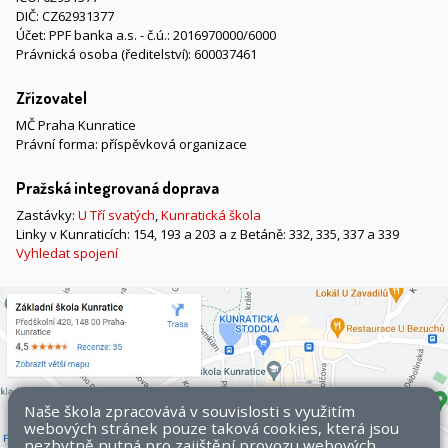
DIČ: CZ62931377
Účet: PPF banka a.s. - č.ú.: 2016970000/6000
Právnická osoba (ředitelství): 600037461
Zřizovatel
MČ Praha Kunratice
Právní forma: příspěvková organizace
Pražská integrovaná doprava
Zastávky:
U Tří svatých
,
Kunratická škola
Linky v Kunraticích: 154, 193 a 203 a z Betáně: 332, 335, 337 a 339
Vyhledat spojení
Naše škola zpracovává v souvislosti s využitím
webových stránek pouze taková cookies, která jsou
nezbytně nutná pro zajištění provozu webových