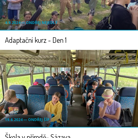
4.9.2024 ― ONDŘEJ NEJEDLÝ
Adaptační kurz - Den 1
19.6.2024 ― ONDŘEJ ŠÍP
Škola v přírodě- Sázava