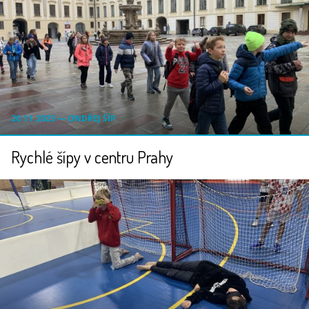
20.11.2023 ― ONDŘEJ ŠÍP
Rychlé šípy v centru Prahy