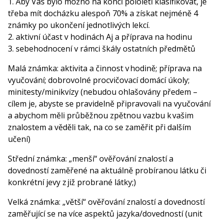
1. Aby Vás bylo možno na konci pololetí klasifikovat, je
třeba mít docházku alespoň 70% a získat nejméně 4
známky po ukončení jednotlivých lekcí.
2. aktivní účast v hodinách Aj a příprava na hodinu
3. sebehodnocení v rámci škály ostatních předmětů
Malá známka: aktivita a činnost v hodině; příprava na
vyučování; dobrovolné procvičovací domácí úkoly;
minitesty/minikvízy (nebudou ohlašovány předem –
cílem je, abyste se pravidelně připravovali na vyučování
a abychom měli průběžnou zpětnou vazbu k vašim
znalostem a věděli tak, na co se zaměřit při dalším
učení)
Střední známka: „menší“ ověřování znalostí a
dovedností zaměřené na aktuálně probíranou látku či
konkrétní jevy z již probrané látky;)
Velká známka: „větší“ ověřování znalostí a dovedností
zaměřující se na více aspektů jazyka/dovedností (unit