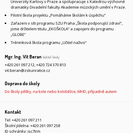
Univerzity Karlovy v Praze a spolupracuje s Katedrou výchovné
dramatiky Divadelní fakulty Akademie múzických umění v Praze.
Pilotní škola projektu „Pomáháme školám k úspěchu“
Zařazeni v síti programu SZU Praha „Škola podporující zdraví“,
jsme držitelem titulu „EKOŠKOLA“ a zapojeni do programu
„GLOBE“
Tréninková škola programu „Učitel naživo“
Mgr. Ing. Vít Beran
ředitel školy
+420 261 097 212
,
+420 724 370 813
vit.beran@zskunratice.cz
Doprava do školy
Do školy pěšky, na kole nebo koloběžce, MHD, případně autem
Kontakt
Tel:
+420 261 097 211
Školní jídelna:
+420 261 097 258
ID schránky: isc7trm