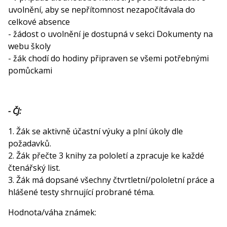
uvolnění, aby se nepřítomnost nezapočítávala do
celkové absence
- žádost o uvolnění je dostupná v sekci Dokumenty na
webu školy
- žák chodí do hodiny připraven se všemi potřebnými
pomůckami
- ČJ:
1. Žák se aktivně účastní výuky a plní úkoly dle
požadavků.
2. Žák přečte 3 knihy za pololetí a zpracuje ke každé
čtenářský list.
3. Žák má dopsané všechny čtvrtletní/pololetní práce a
hlášené testy shrnující probrané téma.
Hodnota/váha známek: