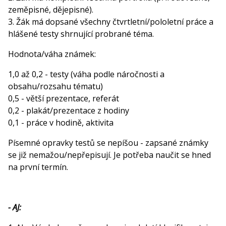
zeměpisné, dějepisné).
3. Žák má dopsané všechny čtvrtletní/pololetní práce a
hlášené testy shrnující probrané téma.
Hodnota/váha známek:
1,0 až 0,2 - testy (váha podle náročnosti a
obsahu/rozsahu tématu)
0,5 - větší prezentace, referát
0,2 - plakát/prezentace z hodiny
0,1 - práce v hodině, aktivita
Písemné opravky testů se nepíšou - zapsané známky
se již nemažou/nepřepisují. Je potřeba naučit se hned
na první termín.
- AJ: