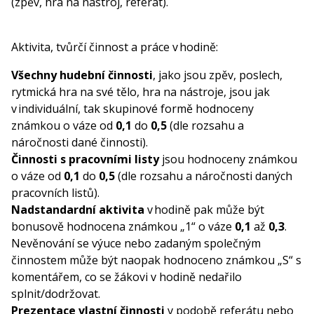
(zpěv, hra na nástroj, referát).
Aktivita, tvůrčí činnost a práce v hodině:
Všechny hudební činnosti
, jako jsou zpěv, poslech,
rytmická hra na své tělo, hra na nástroje, jsou jak
v individuální, tak skupinové formě hodnoceny
známkou o váze od
0,1
do
0,5
(dle rozsahu a
náročnosti dané činnosti).
Činnosti s pracovními listy
jsou hodnoceny známkou
o váze od
0,1
do
0,5
(dle rozsahu a náročnosti daných
pracovních listů).
Nadstandardní aktivita
v hodině pak může být
bonusově hodnocena známkou „1“ o váze
0,1
až
0,3
.
Nevěnování se výuce nebo zadaným společným
činnostem může být naopak hodnoceno známkou „S“ s
komentářem, co se žákovi v hodině nedařilo
splnit/dodržovat.
Prezentace vlastní činnosti
v podobě referátu nebo