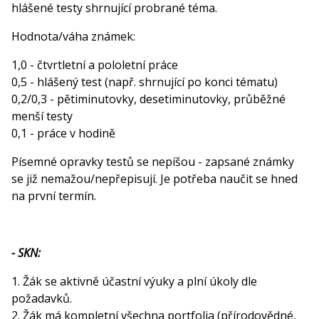
hlášené testy shrnující probrané téma.
Hodnota/váha známek:
1,0 - čtvrtletní a pololetní práce
0,5 - hlášený test (např. shrnující po konci tématu)
0,2/0,3 - pětiminutovky, desetiminutovky, průběžné
menší testy
0,1 - práce v hodině
Písemné opravky testů se nepíšou - zapsané známky
se již nemažou/nepřepisují. Je potřeba naučit se hned
na první termín.
- SKN:
1. Žák se aktivně účastní výuky a plní úkoly dle
požadavků.
2. Žák má kompletní všechna portfolia (přírodovědné,