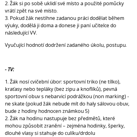
2. Žák si po sobě uklidí své místo a použité pomůcky
vrátí zpět na své místo.
3. Pokud žák nestihne zadanou práci dodělat během
výuky, dodělá ji doma a donese ji paní učitelce do
následující VV.
Vyučující hodnotí dodržení zadaného úkolu, postupu.
- TV:
1. Žák nosí cvičební úbor: sportovní triko (ne tílko),
kraťasy nebo tepláky (bez zipu a knoflíků), pevná
sportovní obuv s nebarvicí podrážkou (non marking) -
ne skate (pokud žák nebude mít do haly sálovou obuv,
bude z hodiny hodnocen známkou 5)
2. Žák na hodinu nastupuje bez předmětů, které
mohou způsobit zranění – zejména hodinky, šperky,
dlouhé vlasy si stahuje do culíku/drdolu