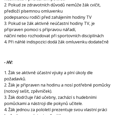
2. Pokud ze zdravotních důvodů nemůže žák cvičit,
předloží písemnou omluvenku
podepsanou rodiči před zahájením hodiny TV
3. Pokud se žák aktivně neúčastní hodiny TV, je
připraven pomoci s přípravou nářadí,
náčiní nebo rozhodovat při sportovních disciplínách
4. Při náhlé indispozici dodá žák omluvenku dodatečně
- HV:
1. Žák se aktivně účastní výuky a plní úkoly dle
požadavků.
2. Žák je připraven na hodinu a nosí potřebné pomůcky
(notový sešit, zpěvníček).
3. Žák dodržuje řád učebny, zachází s hudebními
pomůckami a nástroji dle pokynů učitele.
4. Žák jednou za pololetí prezentuje svou vlastní práci