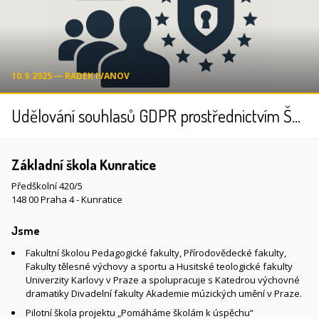
10.9.2025 ― RADEK IVANOV
Udělování souhlasů GDPR prostřednictvím ŠkolaOnline
Základní škola Kunratice
Předškolní 420/5
148 00 Praha 4 - Kunratice
Jsme
Fakultní školou Pedagogické fakulty, Přírodovědecké fakulty,
Fakulty tělesné výchovy a sportu a Husitské teologické fakulty
Univerzity Karlovy v Praze a spolupracuje s Katedrou výchovné
dramatiky Divadelní fakulty Akademie múzických umění v Praze.
Pilotní škola projektu „Pomáháme školám k úspěchu“