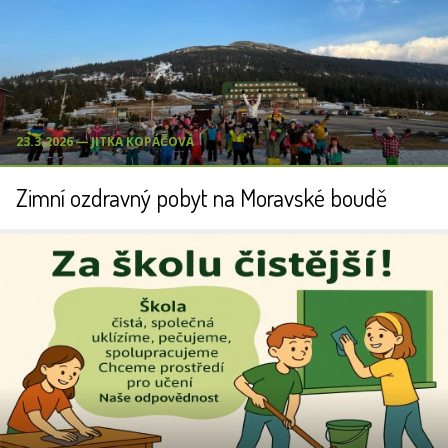
23.3.2026 ― JITKA KOPÁČOVÁ
Zimní ozdravný pobyt na Moravské boudě