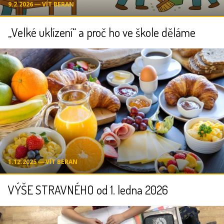
9.2.2026 ― VÍT BERAN
„Velké uklízení“ a proč ho ve škole děláme
1.12.2025 ― VÍT BERAN
VÝŠE STRAVNÉHO od 1. ledna 2026