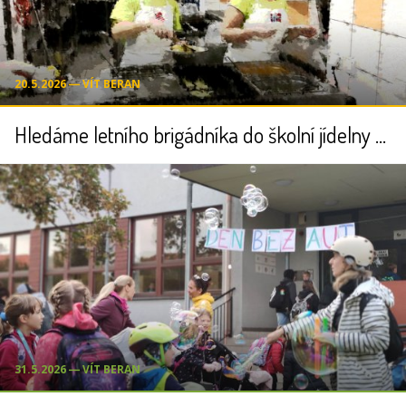
20.5.2026 ― VÍT BERAN
Hledáme letního brigádníka do školní jídelny (příměstské tábory)
31.5.2026 ― VÍT BERAN