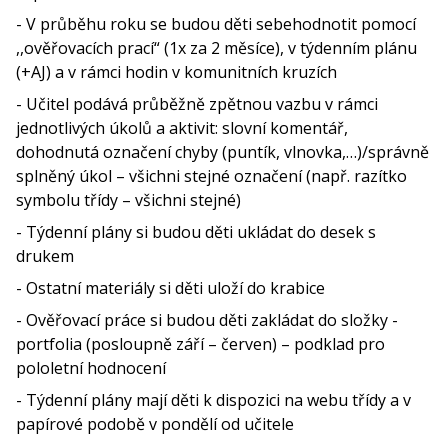
- V průběhu roku se budou děti sebehodnotit pomocí
,,ověřovacích prací“ (1x za 2 měsíce), v týdenním plánu
(+AJ) a v rámci hodin v komunitních kruzích
- Učitel podává průběžně zpětnou vazbu v rámci
jednotlivých úkolů a aktivit: slovní komentář,
dohodnutá označení chyby (puntík, vlnovka,…)/správně
splněný úkol – všichni stejné označení (např. razítko
symbolu třídy – všichni stejné)
- Týdenní plány si budou děti ukládat do desek s
drukem
- Ostatní materiály si děti uloží do krabice
- Ověřovací práce si budou děti zakládat do složky -
portfolia (posloupně září – červen) – podklad pro
pololetní hodnocení
- Týdenní plány mají děti k dispozici na webu třídy a v
papírové podobě v pondělí od učitele