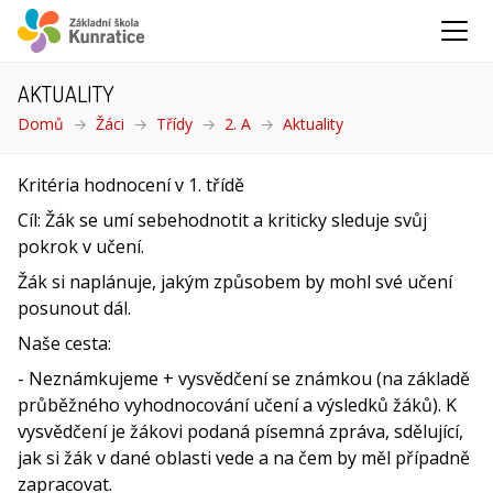
AKTUALITY
Domů
Žáci
Třídy
2. A
Aktuality
(aktuální)
Kritéria hodnocení v 1. třídě
Cíl: Žák se umí sebehodnotit a kriticky sleduje svůj
pokrok v učení.
Žák si naplánuje, jakým způsobem by mohl své učení
posunout dál.
Naše cesta:
- Neznámkujeme + vysvědčení se známkou (na základě
průběžného vyhodnocování učení a výsledků žáků). K
vysvědčení je žákovi podaná písemná zpráva, sdělující,
jak si žák v dané oblasti vede a na čem by měl případně
zapracovat.