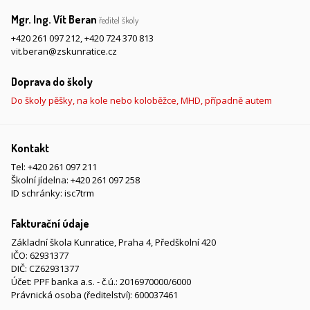
Mgr. Ing. Vít Beran
ředitel školy
+420 261 097 212
,
+420 724 370 813
vit.beran@zskunratice.cz
Doprava do školy
Do školy pěšky, na kole nebo koloběžce, MHD, případně autem
Kontakt
Tel:
+420 261 097 211
Školní jídelna:
+420 261 097 258
ID schránky: isc7trm
Fakturační údaje
Základní škola Kunratice, Praha 4, Předškolní 420
IČO: 62931377
DIČ: CZ62931377
Účet: PPF banka a.s. - č.ú.: 2016970000/6000
Právnická osoba (ředitelství): 600037461