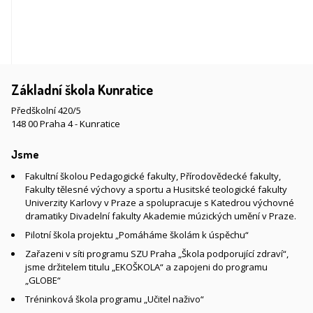
Základní škola Kunratice
Předškolní 420/5
148 00 Praha 4 - Kunratice
Jsme
Fakultní školou Pedagogické fakulty, Přírodovědecké fakulty,
Fakulty tělesné výchovy a sportu a Husitské teologické fakulty
Univerzity Karlovy v Praze a spolupracuje s Katedrou výchovné
dramatiky Divadelní fakulty Akademie múzických umění v Praze.
Pilotní škola projektu „Pomáháme školám k úspěchu“
Zařazeni v síti programu SZU Praha „Škola podporující zdraví“,
jsme držitelem titulu „EKOŠKOLA“ a zapojeni do programu
„GLOBE“
Tréninková škola programu „Učitel naživo“