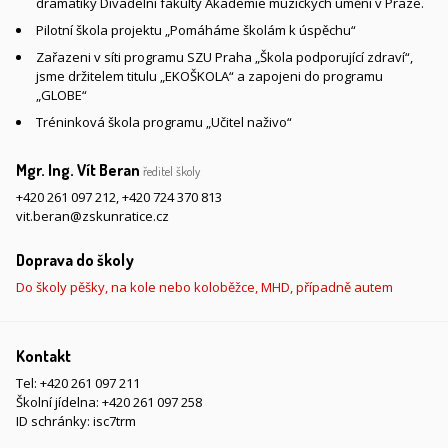
dramatiky Divadelní fakulty Akademie múzických umění v Praze.
Pilotní škola projektu „Pomáháme školám k úspěchu“
Zařazeni v síti programu SZU Praha „Škola podporující zdraví“,
jsme držitelem titulu „EKOŠKOLA“ a zapojeni do programu
„GLOBE“
Tréninková škola programu „Učitel naživo“
Mgr. Ing. Vít Beran
ředitel školy
+420 261 097 212
,
+420 724 370 813
vit.beran@zskunratice.cz
Doprava do školy
Do školy pěšky, na kole nebo koloběžce, MHD, případně autem
Kontakt
Tel:
+420 261 097 211
Školní jídelna:
+420 261 097 258
ID schránky: isc7trm