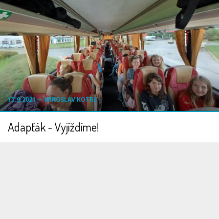
17.9.2021 ― MIROSLAV KOTRS
Adapťák - Vyjíždíme!