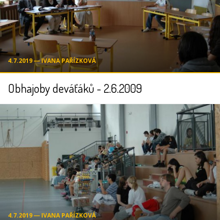
4.7.2019 ― IVANA PAŘÍZKOVÁ
Obhajoby deváťáků - 2.6.2009
4.7.2019 ― IVANA PAŘÍZKOVÁ