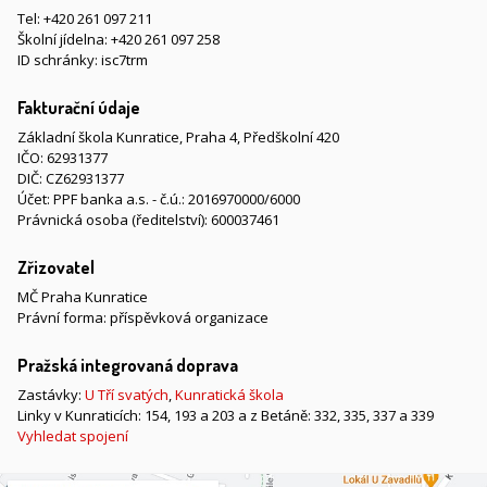
Tel:
+420 261 097 211
Školní jídelna:
+420 261 097 258
ID schránky: isc7trm
Fakturační údaje
Základní škola Kunratice, Praha 4, Předškolní 420
IČO: 62931377
DIČ: CZ62931377
Účet: PPF banka a.s. - č.ú.: 2016970000/6000
Právnická osoba (ředitelství): 600037461
Zřizovatel
MČ Praha Kunratice
Právní forma: příspěvková organizace
Pražská integrovaná doprava
Zastávky:
U Tří svatých
,
Kunratická škola
Linky v Kunraticích: 154, 193 a 203 a z Betáně: 332, 335, 337 a 339
Vyhledat spojení