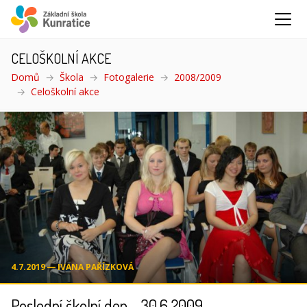
CELOŠKOLNÍ AKCE
Domů
Škola
Fotogalerie
2008/2009
Celoškolní akce
(aktuální)
4.7.2019 ― IVANA PAŘÍZKOVÁ
Poslední školní den - 30.6.2009