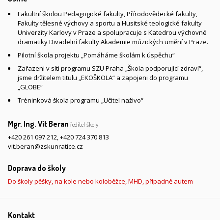
Fakultní školou Pedagogické fakulty, Přírodovědecké fakulty,
Fakulty tělesné výchovy a sportu a Husitské teologické fakulty
Univerzity Karlovy v Praze a spolupracuje s Katedrou výchovné
dramatiky Divadelní fakulty Akademie múzických umění v Praze.
Pilotní škola projektu „Pomáháme školám k úspěchu“
Zařazeni v síti programu SZU Praha „Škola podporující zdraví“,
jsme držitelem titulu „EKOŠKOLA“ a zapojeni do programu
„GLOBE“
Tréninková škola programu „Učitel naživo“
Mgr. Ing. Vít Beran
ředitel školy
+420 261 097 212
,
+420 724 370 813
vit.beran@zskunratice.cz
Doprava do školy
Do školy pěšky, na kole nebo koloběžce, MHD, případně autem
Kontakt