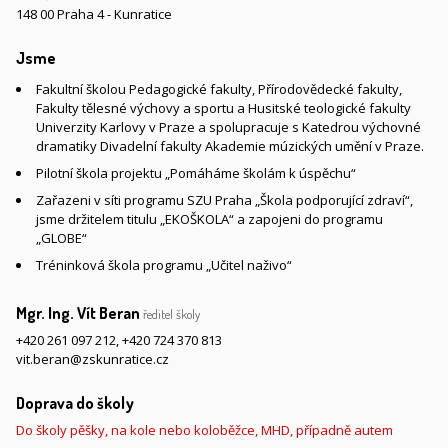
148 00 Praha 4 - Kunratice
Jsme
Fakultní školou Pedagogické fakulty, Přírodovědecké fakulty,
Fakulty tělesné výchovy a sportu a Husitské teologické fakulty
Univerzity Karlovy v Praze a spolupracuje s Katedrou výchovné
dramatiky Divadelní fakulty Akademie múzických umění v Praze.
Pilotní škola projektu „Pomáháme školám k úspěchu“
Zařazeni v síti programu SZU Praha „Škola podporující zdraví“,
jsme držitelem titulu „EKOŠKOLA“ a zapojeni do programu
„GLOBE“
Tréninková škola programu „Učitel naživo“
Mgr. Ing. Vít Beran
ředitel školy
+420 261 097 212
,
+420 724 370 813
vit.beran@zskunratice.cz
Doprava do školy
Do školy pěšky, na kole nebo koloběžce, MHD, případně autem