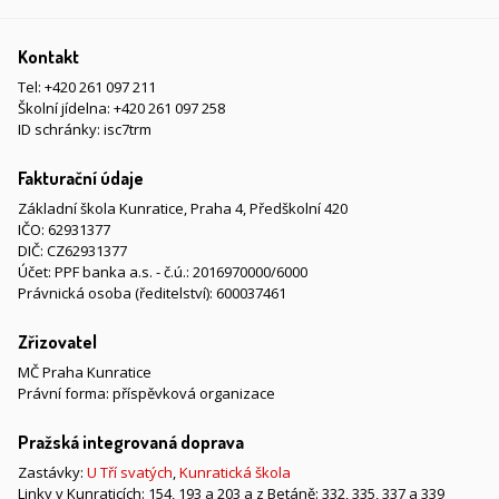
Kontakt
Tel:
+420 261 097 211
Školní jídelna:
+420 261 097 258
ID schránky: isc7trm
Fakturační údaje
Základní škola Kunratice, Praha 4, Předškolní 420
IČO: 62931377
DIČ: CZ62931377
Účet: PPF banka a.s. - č.ú.: 2016970000/6000
Právnická osoba (ředitelství): 600037461
Zřizovatel
MČ Praha Kunratice
Právní forma: příspěvková organizace
Pražská integrovaná doprava
Zastávky:
U Tří svatých
,
Kunratická škola
Linky v Kunraticích: 154, 193 a 203 a z Betáně: 332, 335, 337 a 339