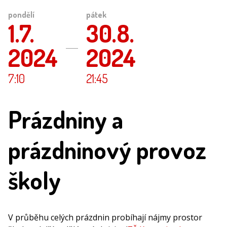
pondělí
pátek
1.7.
30.8.
2024
2024
7:10
21:45
Prázdniny a
prázdninový provoz
školy
V průběhu celých prázdnin probíhají nájmy prostor