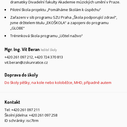
dramatiky Divadelní fakulty Akademie múzických umění v Praze.
Pilotní škola projektu „Pomáháme školám k úspěchu“
Zařazeni v síti programu SZU Praha „Škola podporující zdraví“,
jsme držitelem titulu „EKOŠKOLA“ a zapojeni do programu
„GLOBE“
Tréninková škola programu „Učitel naživo“
Mgr. Ing. Vít Beran
ředitel školy
+420 261 097 212
,
+420 724 370 813
vit.beran@zskunratice.cz
Doprava do školy
Do školy pěšky, na kole nebo koloběžce, MHD, případně autem
Kontakt
Tel:
+420 261 097 211
Školní jídelna:
+420 261 097 258
ID schránky: isc7trm