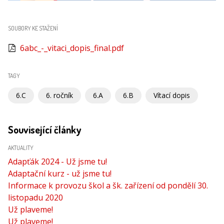
SOUBORY KE STAŽENÍ
6abc_-_vitaci_dopis_final.pdf
TAGY
6.C
6. ročník
6.A
6.B
Vítací dopis
Související články
AKTUALITY
Adapťák 2024 - Už jsme tu!
Adaptační kurz - už jsme tu!
Informace k provozu škol a šk. zařízení od pondělí 30.
listopadu 2020
Už plaveme!
Už plaveme!