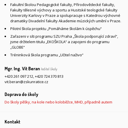
Fakultní školou Pedagogické fakulty, Přírodovědecké fakulty,
Fakulty tělesné výchovy a sportu a Husitské teologické fakulty
Univerzity Karlovy v Praze a spolupracuje s Katedrou výchovné
dramatiky Divadelní fakulty Akademie múzických umění v Praze.
Pilotní škola projektu „Pomáháme školám k úspěchu“
Zařazeni v síti programu SZU Praha „Škola podporující zdraví“,
jsme držitelem titulu „EKOŠKOLA“ a zapojeni do programu
„GLOBE“
Tréninková škola programu „Učitel naživo“
Mgr. Ing. Vít Beran
ředitel školy
+420 261 097 212
,
+420 724 370 813
vit.beran@zskunratice.cz
Doprava do školy
Do školy pěšky, na kole nebo koloběžce, MHD, případně autem
Kontakt