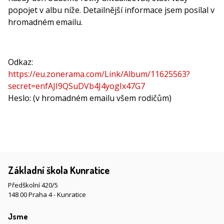
popojet v albu níže. Detailnější informace jsem posílal v
hromadném emailu.
Odkaz:
https://eu.zonerama.com/Link/Album/11625563?
secret=enfAJI9QSuDVb4J4yogIx47G7
Heslo: (v hromadném emailu všem rodičům)
Základní škola Kunratice
Předškolní 420/5
148 00 Praha 4 - Kunratice
Jsme