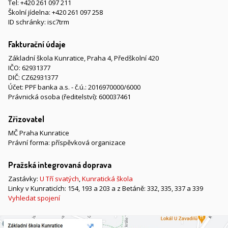
Tel:
+420 261 097 211
Školní jídelna:
+420 261 097 258
ID schránky: isc7trm
Fakturační údaje
Základní škola Kunratice, Praha 4, Předškolní 420
IČO: 62931377
DIČ: CZ62931377
Účet: PPF banka a.s. - č.ú.: 2016970000/6000
Právnická osoba (ředitelství): 600037461
Zřizovatel
MČ Praha Kunratice
Právní forma: příspěvková organizace
Pražská integrovaná doprava
Zastávky:
U Tří svatých
,
Kunratická škola
Linky v Kunraticích: 154, 193 a 203 a z Betáně: 332, 335, 337 a 339
Vyhledat spojení