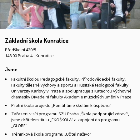
Základní škola Kunratice
Předškolní 420/5
148 00 Praha 4 - Kunratice
Jsme
Fakultní školou Pedagogické fakulty, Přírodovědecké fakulty,
Fakulty tělesné výchovy a sportu a Husitské teologické fakulty
Univerzity Karlovy v Praze a spolupracuje s Katedrou výchovné
dramatiky Divadelní fakulty Akademie múzických umění v Praze.
Pilotní škola projektu „Pomáháme školám k úspěchu“
Zařazeni v síti programu SZU Praha „Škola podporující zdraví“,
jsme držitelem titulu „EKOŠKOLA“ a zapojeni do programu
„GLOBE“
Tréninková škola programu „Učitel naživo“