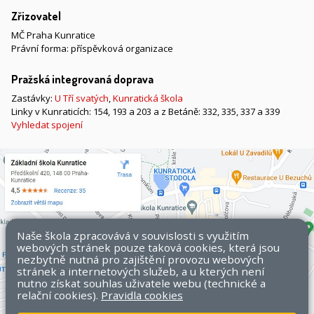
Zřizovatel
MČ Praha Kunratice
Právní forma: příspěvková organizace
Pražská integrovaná doprava
Zastávky:
U Tří svatých
,
Kunratická škola
Linky v Kunraticích: 154, 193 a 203 a z Betáně: 332, 335, 337 a 339
Vyhledat spojení
Naše škola zpracovává v souvislosti s využitím
webových stránek pouze taková cookies, která jsou
nezbytně nutná pro zajištění provozu webových
stránek a internetových služeb, a u kterých není
nutno získat souhlas uživatele webu (technické a
relační cookies).
Pravidla cookies