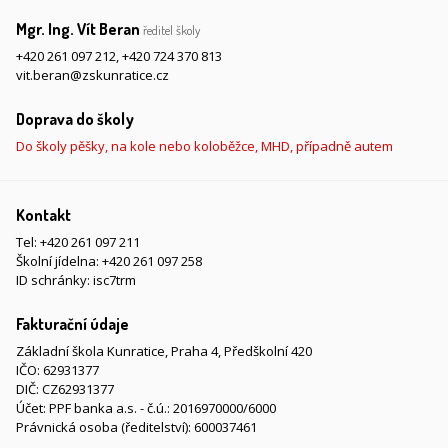
Mgr. Ing. Vít Beran
ředitel školy
+420 261 097 212
,
+420 724 370 813
vit.beran@zskunratice.cz
Doprava do školy
Do školy pěšky, na kole nebo koloběžce, MHD, případně autem
Kontakt
Tel:
+420 261 097 211
Školní jídelna:
+420 261 097 258
ID schránky: isc7trm
Fakturační údaje
Základní škola Kunratice, Praha 4, Předškolní 420
IČO: 62931377
DIČ: CZ62931377
Účet: PPF banka a.s. - č.ú.: 2016970000/6000
Právnická osoba (ředitelství): 600037461