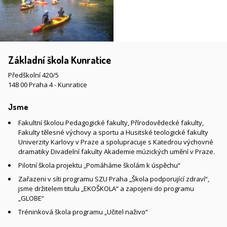
Základní škola Kunratice
Předškolní 420/5
148 00 Praha 4 - Kunratice
Jsme
Fakultní školou Pedagogické fakulty, Přírodovědecké fakulty,
Fakulty tělesné výchovy a sportu a Husitské teologické fakulty
Univerzity Karlovy v Praze a spolupracuje s Katedrou výchovné
dramatiky Divadelní fakulty Akademie múzických umění v Praze.
Pilotní škola projektu „Pomáháme školám k úspěchu“
Zařazeni v síti programu SZU Praha „Škola podporující zdraví“,
jsme držitelem titulu „EKOŠKOLA“ a zapojeni do programu
„GLOBE“
Tréninková škola programu „Učitel naživo“