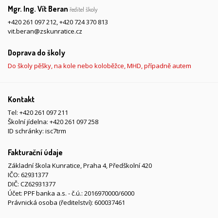
Mgr. Ing. Vít Beran
ředitel školy
+420 261 097 212
,
+420 724 370 813
vit.beran@zskunratice.cz
Doprava do školy
Do školy pěšky, na kole nebo koloběžce, MHD, případně autem
Kontakt
Tel:
+420 261 097 211
Školní jídelna:
+420 261 097 258
ID schránky: isc7trm
Fakturační údaje
Základní škola Kunratice, Praha 4, Předškolní 420
IČO: 62931377
DIČ: CZ62931377
Účet: PPF banka a.s. - č.ú.: 2016970000/6000
Právnická osoba (ředitelství): 600037461