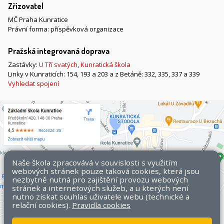
Zřizovatel
MČ Praha Kunratice
Právní forma: příspěvková organizace
Pražská integrovaná doprava
Zastávky:
U Tří svatých
,
Kunratická škola
Linky v Kunraticích: 154, 193 a 203 a z Betáně: 332, 335, 337 a 339
Vyhledat spojení
Naše škola zpracovává v souvislosti s využitím
webových stránek pouze taková cookies, která jsou
nezbytně nutná pro zajištění provozu webových
stránek a internetových služeb, a u kterých není
nutno získat souhlas uživatele webu (technické a
relační cookies).
Pravidla cookies