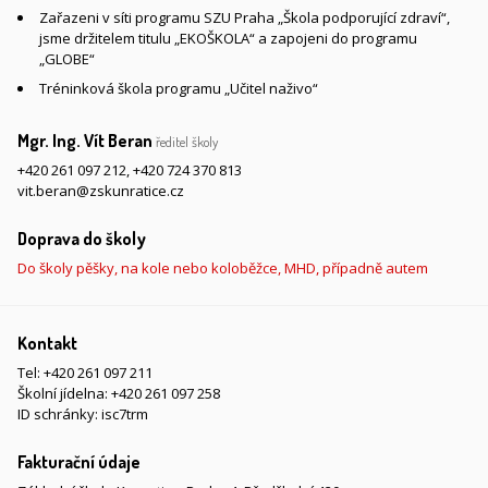
Zařazeni v síti programu SZU Praha „Škola podporující zdraví“,
jsme držitelem titulu „EKOŠKOLA“ a zapojeni do programu
„GLOBE“
Tréninková škola programu „Učitel naživo“
Mgr. Ing. Vít Beran
ředitel školy
+420 261 097 212
,
+420 724 370 813
vit.beran@zskunratice.cz
Doprava do školy
Do školy pěšky, na kole nebo koloběžce, MHD, případně autem
Kontakt
Tel:
+420 261 097 211
Školní jídelna:
+420 261 097 258
ID schránky: isc7trm
Fakturační údaje