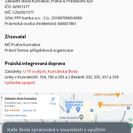
Základní škola Kunratice, Praha 4, Předškolní 420
IČO: 62931377
DIČ: CZ62931377
Účet: PPF banka a.s. - č.ú.: 2016970000/6000
Právnická osoba (ředitelství): 600037461
Zřizovatel
MČ Praha Kunratice
Právní forma: příspěvková organizace
Pražská integrovaná doprava
Zastávky:
U Tří svatých
,
Kunratická škola
Linky v Kunraticích: 154, 193 a 203 a z Betáně: 332, 335, 337 a 339
Vyhledat spojení
Naše škola zpracovává v souvislosti s využitím