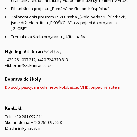
dramatiky Divadelní fakulty Akademie múzických umění v Praze.
Pilotní škola projektu „Pomáháme školám k úspěchu“
Zařazeni v síti programu SZU Praha „Škola podporující zdraví“,
jsme držitelem titulu „EKOŠKOLA“ a zapojeni do programu
„GLOBE“
Tréninková škola programu „Učitel naživo“
Mgr. Ing. Vít Beran
ředitel školy
+420 261 097 212
,
+420 724 370 813
vit.beran@zskunratice.cz
Doprava do školy
Do školy pěšky, na kole nebo koloběžce, MHD, případně autem
Kontakt
Tel:
+420 261 097 211
Školní jídelna:
+420 261 097 258
ID schránky: isc7trm