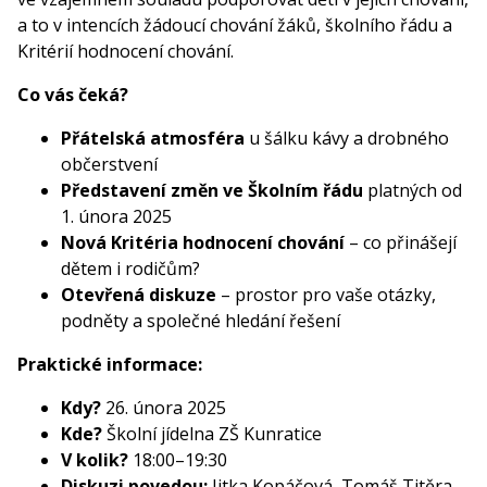
a to v intencích žádoucí chování žáků, školního řádu a
Kritérií hodnocení chování.
Co vás čeká?
Přátelská atmosféra
u šálku kávy a drobného
občerstvení
Představení změn ve Školním řádu
platných od
1. února 2025
Nová Kritéria hodnocení chování
– co přinášejí
dětem i rodičům?
Otevřená diskuze
– prostor pro vaše otázky,
podněty a společné hledání řešení
Praktické informace:
Kdy?
26. února 2025
Kde?
Školní jídelna ZŠ Kunratice
V kolik?
18:00–19:30
Diskuzi povedou:
Jitka Kopáčová, Tomáš Titěra