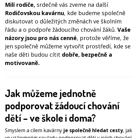
Milí rodiče,
srdečně vás zveme na další
Rodičovskou kavárnu
, kde budeme společně
diskutovat o důležitých změnách ve školním
řádu a o podpoře žádoucího chování žáků.
Vaše
názory jsou pro nás cenné
, protože věříme, že
jen společně můžeme vytvořit prostředí, kde se
naše děti budou cítit
dobře, bezpečně a
motivovaně.
Jak můžeme jednotně
podporovat žádoucí chování
dětí – ve škole i doma?
Smyslem a cílem kavárny
je společně hledat cesty
, jak
ve vzájemném souladu podporovat děti v jejich chování,