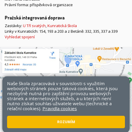
Právní forma: příspěvková organizace
Pražská integrovaná doprava
Zastávky:
U Tří svatých
,
Kunratická škola
Linky v Kunraticích: 154, 193 a 203 a z Betáně: 332, 335, 337 a 339
Vyhledat spojení
Naše škola zpracovává v souvislosti s využitím
webových stránek pouze taková cookies, která jsou
nezbytně nutná pro zajištění provozu webových
stránek a internetových služeb, a u kterých není
nutno získat souhlas uživatele webu (technické a
relační cookies).
Pravidla cookies
ROZUMÍM
Všechna práva vyhrazena. Copyright © 2026 ZŠ Kunratice.
Mapa
stránek
|
Přístupnost stránek
|
Pravidla COOKIES