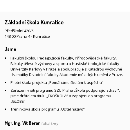
Základní škola Kunratice
Předškolní 420/5
148 00 Praha 4 - Kunratice
Jsme
Fakultní školou Pedagogické fakulty, Přírodovědecké fakulty,
Fakulty tělesné výchovy a sportu a Husitské teologické fakulty
Univerzity Karlovy v Praze a spolupracuje s Katedrou výchovné
dramatiky Divadelní fakulty Akademie múzických umění v Praze.
Pilotní škola projektu „Pomáháme školám k úspěchu“
Zařazeni v síti programu SZU Praha „Škola podporující zdraví“,
jsme držitelem titulu „EKOŠKOLA“ a zapojeni do programu
„GLOBE“
Tréninková škola programu „Učitel naživo“
Mgr. Ing. Vít Beran
ředitel školy