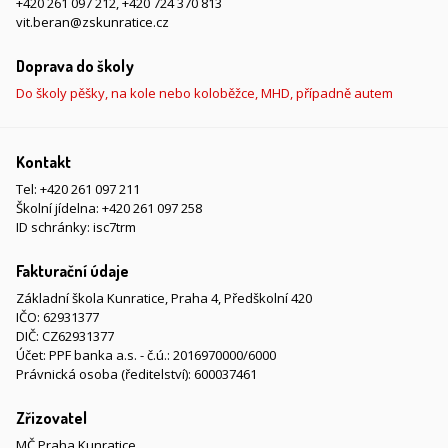
+420 261 097 212
,
+420 724 370 813
vit.beran@zskunratice.cz
Doprava do školy
Do školy pěšky, na kole nebo koloběžce, MHD, případně autem
Kontakt
Tel:
+420 261 097 211
Školní jídelna:
+420 261 097 258
ID schránky: isc7trm
Fakturační údaje
Základní škola Kunratice, Praha 4, Předškolní 420
IČO: 62931377
DIČ: CZ62931377
Účet: PPF banka a.s. - č.ú.: 2016970000/6000
Právnická osoba (ředitelství): 600037461
Zřizovatel
MČ Praha Kunratice