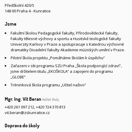
Předškolní 420/5
148 00 Praha 4 - Kunratice
Jsme
Fakultní školou Pedagogické fakulty, Přírodovědecké fakulty,
Fakulty tělesné výchovy a sportu a Husitské teologické fakulty
Univerzity Karlovy v Praze a spolupracuje s Katedrou výchovné
dramatiky Divadelní fakulty Akademie múzických umění v Praze.
Pilotní škola projektu „Pomáháme školám k úspěchu“
Zařazeni v síti programu SZU Praha „Škola podporující zdraví“,
jsme držitelem titulu „EKOŠKOLA“ a zapojeni do programu
„GLOBE“
Tréninková škola programu „Učitel naživo“
Mgr. Ing. Vít Beran
ředitel školy
+420 261 097 212
,
+420 724 370 813
vit.beran@zskunratice.cz
Doprava do školy