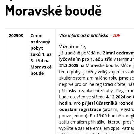
Moravské boudě
202503
Zimní
Více informací a přihláška –
ZDE
ozdravný
Vážení rodiče,
pobyt
již tradičně pořádáme
Zimní ozdravn
žáků 1. až
lyžováním pro 1. až 3.tříd
v termínu
3. tříd na
21.3.2025
na Moravské boudě. Může 
Moravské
tento pobyt je vždy velký zájem a vzh
boudě
zkušenostem z minulého roku jsme se
nejprve pro online registraci dítěte, ná
přihlášky a zaplacení zálohy. Registra
bude otevřen ve středu
4.12.2024 od 
hodin. Pro přijetí účastníků rozhod
odeslání registrace
(prosím, registru
pouze jednou)
.
Po 15:00 hodině zareg
zašlu emailem přihlášku, kterou, pros
vyplňte a zašlete emailem zpět. Patnác