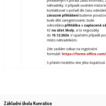
přihlášeným v pořadí zašlu informaci, 
náhradníky. V případě uvolnění místa 
kontaktovat v pořadí dle času odeslání
závazné přihlášení
budeme považova
bude dítě zaregistrované, bude
odevzdána
přihláška
a
zaplacená zá
Kč
na účet školy
, a to nejpozději
do
15.12
.
2024.
V opačném případě po
místo náhradníkům.
Zde zasílám odkaz na registrační
formulář:
https://forms.office.com
S přáním hezkého dne Jitka Kopáčová
Základní škola Kunratice