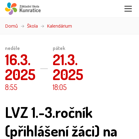
Domů
Škola
Kalendárium
(aktuální)
neděle
pátek
16.3.
21.3.
2025
2025
8:55
18:05
LVZ 1.-3.ročník
(přihlášení žáci) na