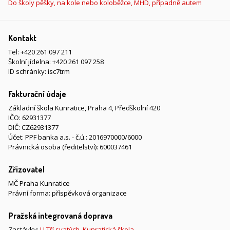
Do školy pěšky, na kole nebo koloběžce, MHD, případně autem
Kontakt
Tel:
+420 261 097 211
Školní jídelna:
+420 261 097 258
ID schránky: isc7trm
Fakturační údaje
Základní škola Kunratice, Praha 4, Předškolní 420
IČO: 62931377
DIČ: CZ62931377
Účet: PPF banka a.s. - č.ú.: 2016970000/6000
Právnická osoba (ředitelství): 600037461
Zřizovatel
MČ Praha Kunratice
Právní forma: příspěvková organizace
Pražská integrovaná doprava
Zastávky:
U Tří svatých
,
Kunratická škola