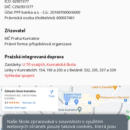
IČO: 62931377
DIČ: CZ62931377
Účet: PPF banka a.s. - č.ú.: 2016970000/6000
Právnická osoba (ředitelství): 600037461
Zřizovatel
MČ Praha Kunratice
Právní forma: příspěvková organizace
Pražská integrovaná doprava
Zastávky:
U Tří svatých
,
Kunratická škola
Linky v Kunraticích: 154, 193 a 203 a z Betáně: 332, 335, 337 a 339
Vyhledat spojení
Naše škola zpracovává v souvislosti s využitím
webových stránek pouze taková cookies, která jsou