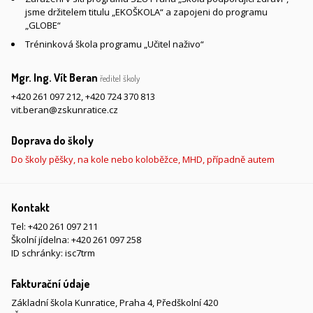
jsme držitelem titulu „EKOŠKOLA“ a zapojeni do programu
„GLOBE“
Tréninková škola programu „Učitel naživo“
Mgr. Ing. Vít Beran
ředitel školy
+420 261 097 212
,
+420 724 370 813
vit.beran@zskunratice.cz
Doprava do školy
Do školy pěšky, na kole nebo koloběžce, MHD, případně autem
Kontakt
Tel:
+420 261 097 211
Školní jídelna:
+420 261 097 258
ID schránky: isc7trm
Fakturační údaje
Základní škola Kunratice, Praha 4, Předškolní 420