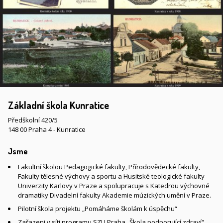
Základní škola Kunratice
Předškolní 420/5
148 00 Praha 4 - Kunratice
Jsme
Fakultní školou Pedagogické fakulty, Přírodovědecké fakulty,
Fakulty tělesné výchovy a sportu a Husitské teologické fakulty
Univerzity Karlovy v Praze a spolupracuje s Katedrou výchovné
dramatiky Divadelní fakulty Akademie múzických umění v Praze.
Pilotní škola projektu „Pomáháme školám k úspěchu“
Zařazeni v síti programu SZU Praha „Škola podporující zdraví“,